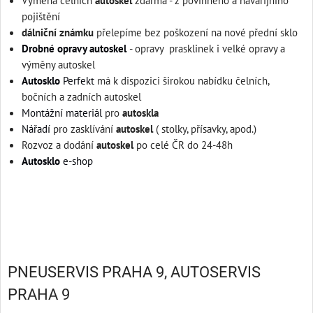
Výměna čelních
autoskel
zdarma - z povinného a havarijního
pojištění
dálniční známku
přelepíme bez poškození na nové přední sklo
Drobné opravy autoskel
- opravy prasklinek i velké opravy a
výměny autoskel
Autosklo
Perfekt
má k dispozici širokou nabídku čelních,
bočních a zadních autoskel
Montážní materiál
pro
autoskla
Nářadí
pro zasklívání
autoskel
( stolky, přísavky, apod.)
Rozvoz a dodání
autoskel
po celé ČR do 24-48h
Autosklo
e-shop
PNEUSERVIS PRAHA 9, AUTOSERVIS
PRAHA 9