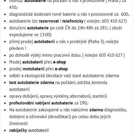
montáž
autobaterie
na počkání u nás v provozovně ( Praha ) za
450,-
diagnostické kódování nové baterie u nás v provozovně za 600,-
autobaterie lze
rezervovat
i
telefonicky
( volejte: 603 410 627)
doručení
autobaterie
po celé ČR do 24h-48h za 285,- ( zboží
expedujeme ve 13:00)
přímý prodej
autobaterií
u nás v prodejně (Praha 3), volejte
předem !
po dohodě výdej mimo pracovní dobu. ( volejte 603 410 627 )
Prodej
autobaterií
přes
e-shop
prodej
motobaterií
přes
e-shop
odběr a ekologická likvidace vaší staré autobaterie zdarma
test autobaterie zdarma
na počkání, údržba, kontrola
autobaterií
autobateriemi, autobaterie,
opravy dobíjení, opravy, výměny, alternátorů, startérů
profesionální nabijení autobaterie
za 190,-
Na autobaterie zakoupené u nás nabízíme
zdarma
diagnostiku,
dobíjení a oživování (desulfataci) po celou dobu jejich
životnosti
nabiječky
autobaterií