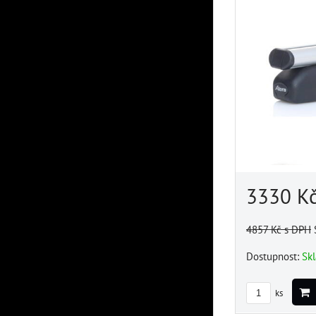
3330 K
4857 Kč
s DPH
Dostupnost:
Sk
ks