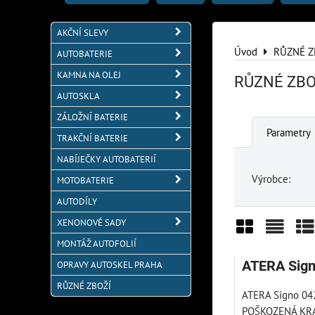
AKČNÍ SLEVY
Úvod
RŮZNÉ Z
AUTOBATERIE
KAMNA NA OLEJ
RŮZNÉ ZBO
AUTOSKLA
ZÁLOŽNÍ BATERIE
Parametry
TRAKČNÍ BATERIE
NABÍJEČKY AUTOBATERIÍ
Výrobce:
MOTOBATERIE
AUTODÍLY
XENONOVÉ SADY
MONTÁŽ AUTOFOLIÍ
Mřížka
Sezn
Ta
ATERA Sign
OPRAVY AUTOSKEL PRAHA
RŮZNÉ ZBOŽÍ
ATERA Signo 04
POŠKOZENÁ KRABI