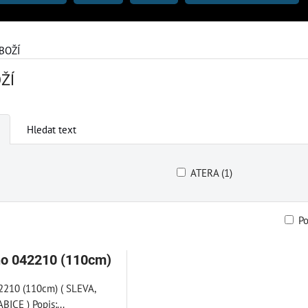
BOŽÍ
ŽÍ
Hledat text
ATERA (1)
P
am
bulka
o 042210 (110cm)
2210 (110cm) ( SLEVA,
CE ) Popis:...