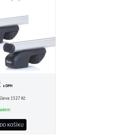
č
s DPH
Sleva 1527 Kč
ladem
DO KOŠÍKU