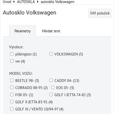
Úvod
AUTOSKLA
autosklo Volkswagen
Autosklo Volkswagen
349
položek
Parametry
Hledat text
Výrobce:
pilkington (1)
VOLKSWAGEN (5)
vw (4)
MODEL VOZU:
BEETLE 98- (3)
CADDY 04- (13)
CORRADO 88-95 (2)
EOS 05- (3)
FOX 05- (1)
GOLF I JETTA 74-82 (3)
GOLF II JETTA 83-91 (4)
GOLF III / VENTO 10/94-97 (4)