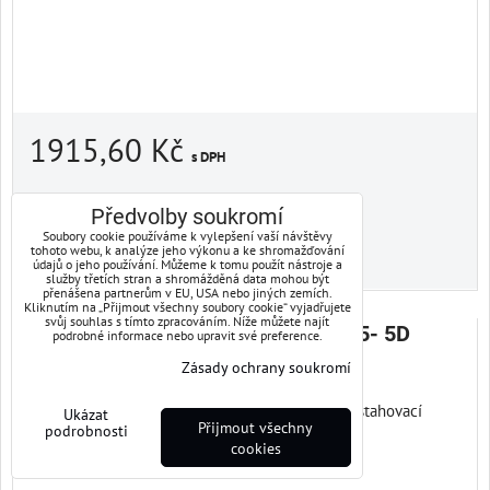
1915,60 Kč
s DPH
Dostupnost:
Skladem
Předvolby soukromí
Soubory cookie používáme k vylepšení vaší návštěvy
tohoto webu, k analýze jeho výkonu a ke shromažďování
DO KOŠÍKU
ks
údajů o jeho používání. Můžeme k tomu použít nástroje a
služby třetích stran a shromážděná data mohou být
přenášena partnerům v EU, USA nebo jiných zemích.
Kliknutím na „Přijmout všechny soubory cookie“ vyjadřujete
svůj souhlas s tímto zpracováním. Níže můžete najít
VOLKSWAGEN GOLF V PLUS r.v. 05- 5D
podrobné informace nebo upravit své preference.
P.přední stahovací zelené
Zásady ochrany soukromí
VOLKSWAGEN GOLF V PLUS r.v. 05- 5D P.přední stahovací
Ukázat
Přijmout všechny
podrobnosti
zelené...
cookies