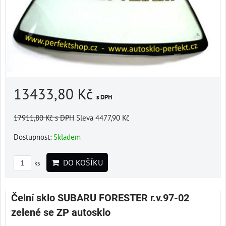
13433,80 Kč
s DPH
17911,80 Kč
s DPH
Sleva 4477,90 Kč
Dostupnost:
Skladem
DO KOŠÍKU
ks
Čelní sklo SUBARU FORESTER r.v.97-02
zelené se ZP autosklo