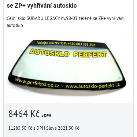
se ZP+ vyhřívání autosklo
Čelní sklo SUBARU LEGACY r.v.98-03 zelené se ZP+ vyhřívání
autosklo
8464 Kč
s DPH
11285,30 Kč
s DPH
Sleva 2821,30 Kč