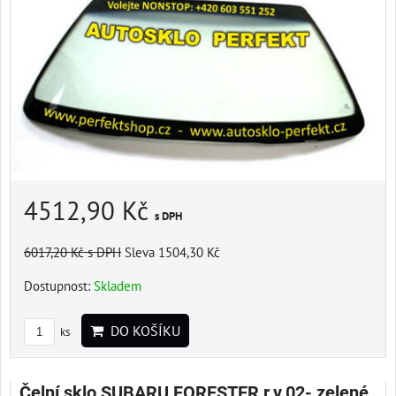
4512,90 Kč
s DPH
6017,20 Kč
s DPH
Sleva 1504,30 Kč
Dostupnost:
Skladem
DO KOŠÍKU
ks
Čelní sklo SUBARU FORESTER r.v.02- zelené