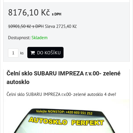
8176,10 Kč
s DPH
10901,50 Kč
s DPH
Sleva 2725,40 Kč
Dostupnost:
Skladem
DO KOŠÍKU
ks
Čelní sklo SUBARU IMPREZA r.v.00- zelené
autosklo
Čelní sklo SUBARU IMPREZA r.v.00- zelené autosklo 4 dveř