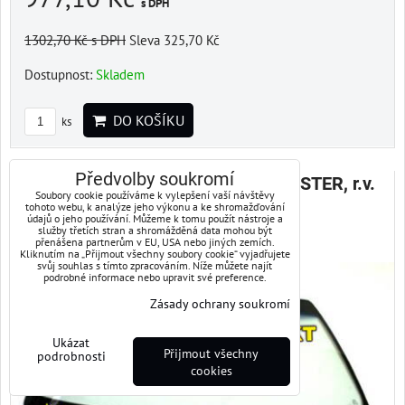
s DPH
1302,70 Kč
s DPH
Sleva 325,70 Kč
Dostupnost:
Skladem
DO KOŠÍKU
ks
Předvolby soukromí
Bauset čelního skla SUBARU FORESTER, r.v.
Soubory cookie používáme k vylepšení vaší návštěvy
02-
tohoto webu, k analýze jeho výkonu a ke shromažďování
údajů o jeho používání. Můžeme k tomu použít nástroje a
služby třetích stran a shromážděná data mohou být
přenášena partnerům v EU, USA nebo jiných zemích.
Bauset čelního skla SUBARU FORESTER, r.v. 02-
Kliknutím na „Přijmout všechny soubory cookie“ vyjadřujete
svůj souhlas s tímto zpracováním. Níže můžete najít
podrobné informace nebo upravit své preference.
Zásady ochrany soukromí
Ukázat
Přijmout všechny
podrobnosti
cookies