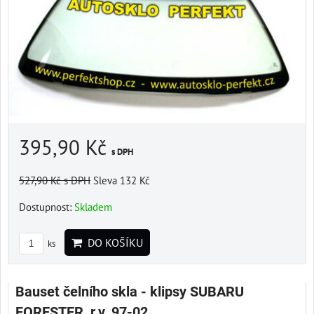
395,90 Kč
s DPH
527,90 Kč
s DPH
Sleva 132 Kč
Dostupnost:
Skladem
DO KOŠÍKU
ks
Bauset čelního skla - klipsy SUBARU
FORESTER, r.v. 97-02