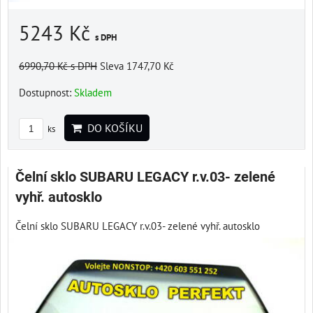
5243 Kč
s DPH
6990,70 Kč
s DPH
Sleva 1747,70 Kč
Dostupnost:
Skladem
DO KOŠÍKU
ks
Čelní sklo SUBARU LEGACY r.v.03- zelené
vyhř. autosklo
Čelní sklo SUBARU LEGACY r.v.03- zelené vyhř. autosklo