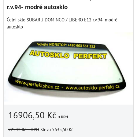
r.v.94- modré autosklo
Čelní sklo SUBARU DOMINGO / LIBERO E12 r.v.94- modré
autosklo
16906,50 Kč
s DPH
22542 Kč
s DPH
Sleva 5635,50 Kč