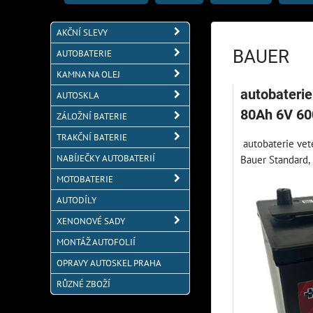
AKČNÍ SLEVY
BAUER
AUTOBATERIE
KAMNA NA OLEJ
autobateri
AUTOSKLA
80Ah 6V 6
ZÁLOŽNÍ BATERIE
TRAKČNÍ BATERIE
autobaterie vete
NABÍJEČKY AUTOBATERIÍ
Bauer Standard, 
MOTOBATERIE
AUTODÍLY
XENONOVÉ SADY
MONTÁŽ AUTOFOLIÍ
OPRAVY AUTOSKEL PRAHA
RŮZNÉ ZBOŽÍ