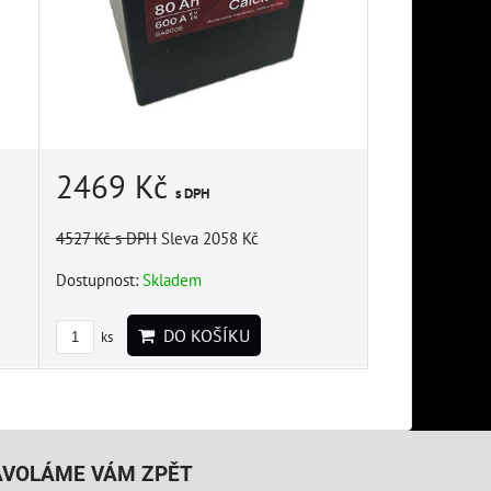
2469 Kč
s DPH
4527 Kč
s DPH
Sleva 2058 Kč
Dostupnost:
Skladem
DO KOŠÍKU
ks
AVOLÁME VÁM ZPĚT