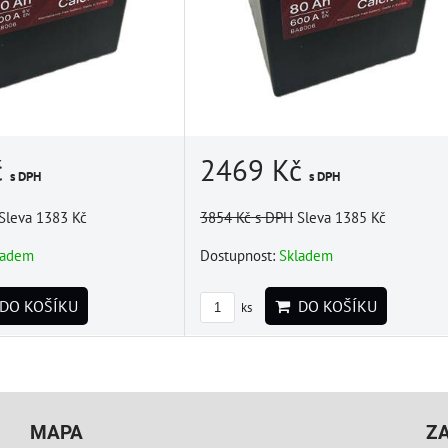
č
2469 Kč
s DPH
s DPH
Sleva 1383 Kč
3854 Kč
s DPH
Sleva 1385 Kč
ladem
Dostupnost:
Skladem
DO KOŠÍKU
DO KOŠÍKU
ks
MAPA
Z