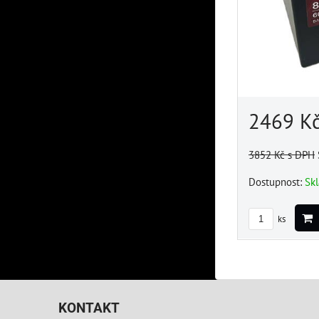
2469 K
3852 Kč
s DPH
Dostupnost:
Sk
ks
KONTAKT