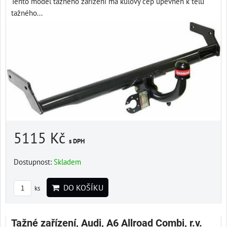
Tento model tažného zařízení má kulový čep upevněn k tělu
tažného...
5115 Kč
s DPH
Dostupnost:
Skladem
DO KOŠÍKU
ks
Tažné zařízení, Audi, A6 Allroad Combi, r.v.