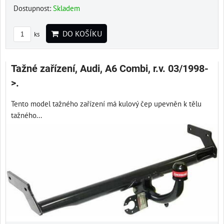
Dostupnost:
Skladem
DO KOŠÍKU
ks
Tažné zařízení, Audi, A6 Combi, r.v. 03/1998-
>.
Tento model tažného zařízení má kulový čep upevněn k tělu
tažného...