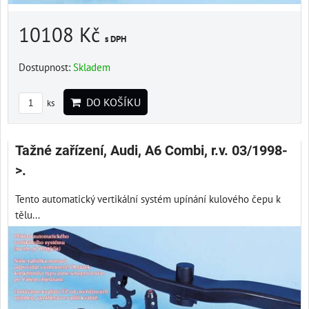
10108 Kč
s DPH
Dostupnost:
Skladem
DO KOŠÍKU
ks
Tažné zařízení, Audi, A6 Combi, r.v. 03/1998-
>.
Tento automatický vertikální systém upínání kulového čepu k
tělu...