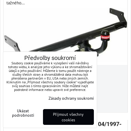
tažného...
Předvolby soukromí
Soubory cookie používáme k vylepšení vaší návštěvy
tohoto webu, k analýze jeho výkonu a ke shromažďování
údajů o jeho používání. Můžeme k tomu použít nástroje a
6765 Kč
služby třetích stran a shromážděná data mohou být
s DPH
přenášena partnerům v EU, USA nebo jiných zemích.
Kliknutím na „Přijmout všechny soubory cookie“ vyjadřujete
svůj souhlas s tímto zpracováním. Níže můžete najít
Dostupnost:
Skladem
podrobné informace nebo upravit své preference.
Zásady ochrany soukromí
DO KOŠÍKU
ks
Ukázat
Přijmout všechny
podrobnosti
cookies
Tažné zařízení, Audi, A6 Sedan, r.v. 04/1997-