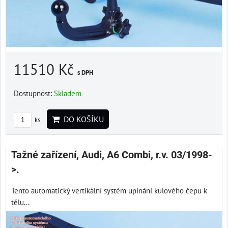
11510 Kč
s DPH
Dostupnost:
Skladem
DO KOŠÍKU
ks
Tažné zařízení, Audi, A6 Combi, r.v. 03/1998-
>.
Tento automatický vertikální systém upínání kulového čepu k
tělu...