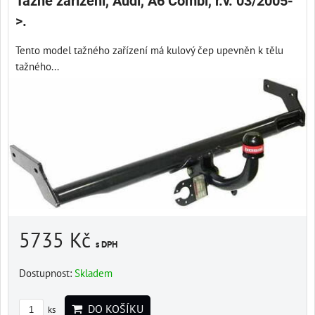
Tažné zařízení, Audi, A6 Combi, r.v. 03/2005-
>.
Tento model tažného zařízení má kulový čep upevněn k tělu
tažného...
5735 Kč
s DPH
Dostupnost:
Skladem
DO KOŠÍKU
ks