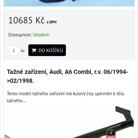
10685 Kč
s DPH
Dostupnost:
Skladem
DO KOŠÍKU
ks
Tažné zařízení, Audi, A6 Combi, r.v. 06/1994-
>02/1998.
Tento model tažného zařízení má kulový čep upevněn k tělu
tažného...