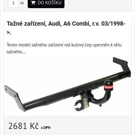
DO KOŠÍKU
ks
Tažné zařízení, Audi, A6 Combi, r.v. 03/1998-
>.
Tento model tažného zařízení má kulový čep upevněn k tělu
tažného...
2681 Kč
s DPH