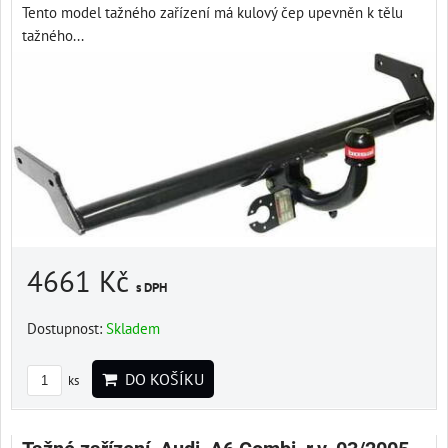
Tento model tažného zařízení má kulový čep upevněn k tělu
tažného...
4661 Kč
s DPH
Dostupnost:
Skladem
DO KOŠÍKU
ks