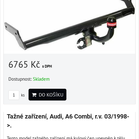
6765 Kč
s DPH
Dostupnost:
Skladem
DO KOŠÍKU
ks
Tažné zařízení, Audi, A6 Combi, r.v. 03/1998-
>.
Tento model tažného zařízení má kulový čep upevněn k tělu