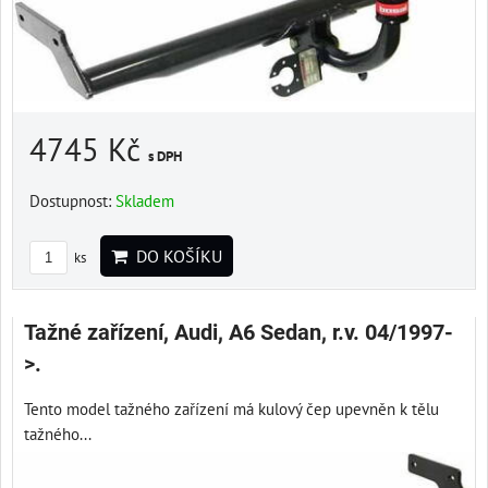
4745 Kč
s DPH
Dostupnost:
Skladem
DO KOŠÍKU
ks
Tažné zařízení, Audi, A6 Sedan, r.v. 04/1997-
>.
Tento model tažného zařízení má kulový čep upevněn k tělu
tažného...