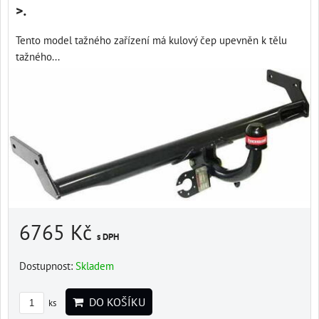
>.
Tento model tažného zařízení má kulový čep upevněn k tělu
tažného...
6765 Kč
s DPH
Dostupnost:
Skladem
DO KOŠÍKU
ks