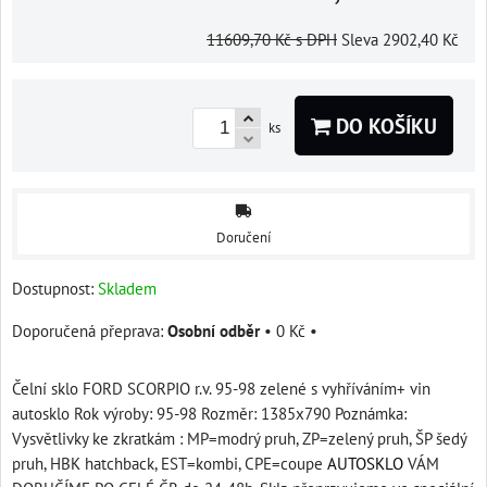
11609,70 Kč
s DPH
Sleva
2902,40 Kč
DO KOŠÍKU
ks
Doručení
Dostupnost:
Skladem
Osobní odběr
•
0 Kč
•
Čelní sklo FORD SCORPIO r.v. 95-98 zelené s vyhříváním+ vin
autosklo Rok výroby: 95-98 Rozměr: 1385x790 Poznámka:
Vysvětlivky ke zkratkám : MP=modrý pruh, ZP=zelený pruh, ŠP šedý
pruh, HBK hatchback, EST=kombi, CPE=coupe
AUTOSKLO
VÁM