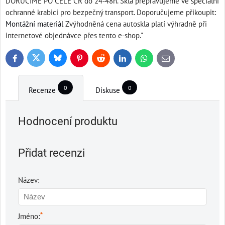
DORUČÍME PO CELÉ ČR do 24-48h. Skla přepravujeme ve speciální
ochranné krabici pro bezpečný transport. Doporučujeme přikoupit:
Montážní materiál
Zvýhodněná cena autoskla platí výhradně při
internetové objednávce přes tento e-shop."
Bluesky
Twitter
Facebook
Pinterest
Reddit
LinkedIn
WhatsApp
E-
mail
0
0
Recenze
Diskuse
Hodnocení produktu
Přidat recenzi
Název:
*
Jméno: