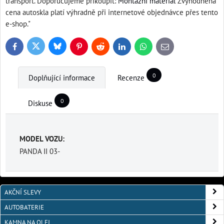
transport. Doporučujeme přikoupit:
Montážní materiál
Zvýhodněná
cena autoskla platí výhradně při internetové objednávce přes tento
e-shop."
Bluesky
Twitter
Facebook
Pinterest
Reddit
LinkedIn
WhatsApp
E-
mail
0
Doplňující informace
Recenze
0
Diskuse
MODEL VOZU:
PANDA II 03-
AKČNÍ SLEVY
AUTOBATERIE
KAMNA NA OLEJ