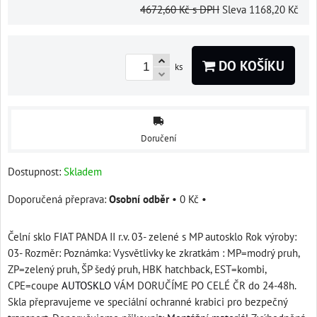
4672,60 Kč
s DPH
Sleva
1168,20 Kč
DO KOŠÍKU
ks
Doručení
Dostupnost:
Skladem
Osobní odběr
•
0 Kč
•
Čelní sklo FIAT PANDA II r.v. 03- zelené s MP autosklo Rok výroby:
03- Rozměr: Poznámka: Vysvětlivky ke zkratkám : MP=modrý pruh,
ZP=zelený pruh, ŠP šedý pruh, HBK hatchback, EST=kombi,
CPE=coupe
AUTOSKLO
VÁM DORUČÍME PO CELÉ ČR do 24-48h.
Skla přepravujeme ve speciální ochranné krabici pro bezpečný