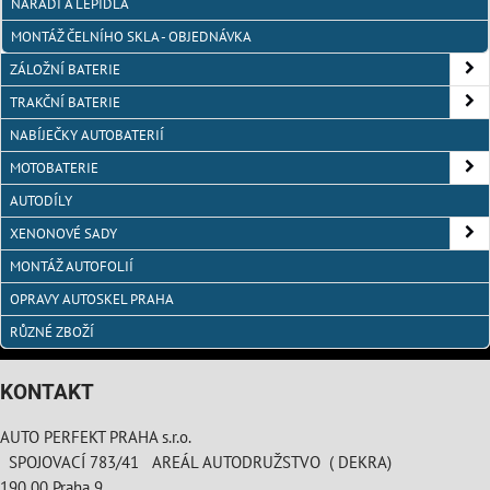
NÁŘADÍ A LEPIDLA
MONTÁŽ ČELNÍHO SKLA - OBJEDNÁVKA
ZÁLOŽNÍ BATERIE
TRAKČNÍ BATERIE
NABÍJEČKY AUTOBATERIÍ
MOTOBATERIE
AUTODÍLY
XENONOVÉ SADY
MONTÁŽ AUTOFOLIÍ
OPRAVY AUTOSKEL PRAHA
RŮZNÉ ZBOŽÍ
KONTAKT
AUTO PERFEKT PRAHA s.r.o.
SPOJOVACÍ 783/41 AREÁL AUTODRUŽSTVO ( DEKRA)
190 00 Praha 9