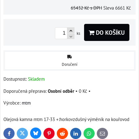
65432 Kč
s DPH
Sleva
6661 Kč
DO KOŠÍKU
ks
Doručení
Dostupnost:
Skladem
Osobní odběr
•
0 Kč
•
Výrobce:
mtm
Olejová kamna mtm 17-33 +:horkovzdušný výměník na kouřovod
Bluesky
Twitter
Facebook
Pinterest
Reddit
LinkedIn
WhatsApp
E-
mail