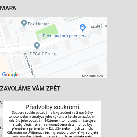
MAPA
ZAVOLÁME VÁM ZPĚT
*
Váš telefon:
Předvolby soukromí
Soubory cookie používáme k vylepšení vaší návštěvy
tohoto webu, k analýze jeho výkonu a ke shromažďování
údajů o jeho používání. Můžeme k tomu použít nástroje a
služby třetích stran a shromážděná data mohou být
*
GDPR:
přenášena partnerům v EU, USA nebo jiných zemích.
Kliknutím na „Přijmout všechny soubory cookie“ vyjadřujete
Souhlasíte s ochranou osobních údajů
svůj souhlas s tímto zpracováním. Níže můžete najít