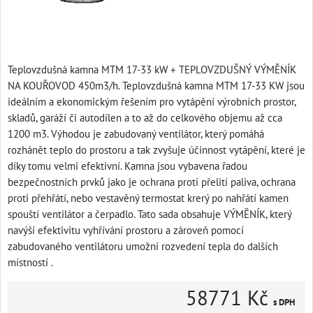
Teplovzdušná kamna MTM 17-33 kW + TEPLOVZDUŠNÝ VÝMĚNÍK
NA KOUŘOVOD 450m3/h. Teplovzdušná kamna MTM 17-33 KW jsou
ideálním a ekonomickým řešením pro vytápění výrobních prostor,
skladů, garáží či autodílen a to až do celkového objemu až cca
1200 m3. Výhodou je zabudovaný ventilátor, který pomáhá
rozhánět teplo do prostoru a tak zvyšuje účinnost vytápění, které je
díky tomu velmi efektivní. Kamna jsou vybavena řadou
bezpečnostních prvků jako je ochrana proti přelití paliva, ochrana
proti přehřátí, nebo vestavěný termostat krerý po nahřátí kamen
spouští ventilátor a čerpadlo. Tato sada obsahuje VÝMĚNÍK, který
navýší efektivitu vyhřívání prostoru a zároveň pomocí
zabudovaného ventilátoru umožní rozvedení tepla do dalších
místností .
58771 Kč
s DPH