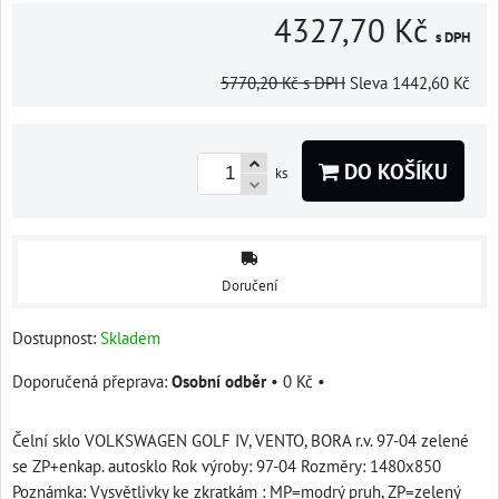
4327,70 Kč
s DPH
5770,20 Kč
s DPH
Sleva
1442,60 Kč
DO KOŠÍKU
ks
Doručení
Dostupnost:
Skladem
Osobní odběr
•
0 Kč
•
Čelní sklo VOLKSWAGEN GOLF IV, VENTO, BORA r.v. 97-04 zelené
se ZP+enkap. autosklo Rok výroby: 97-04 Rozměry: 1480x850
Poznámka: Vysvětlivky ke zkratkám : MP=modrý pruh, ZP=zelený