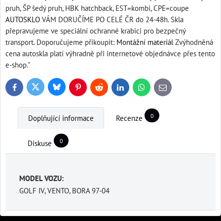
pruh, ŠP šedý pruh, HBK hatchback, EST=kombi, CPE=coupe
AUTOSKLO
VÁM DORUČÍME PO CELÉ ČR do 24-48h. Skla
přepravujeme ve speciální ochranné krabici pro bezpečný
transport. Doporučujeme přikoupit:
Montážní materiál
Zvýhodněná
cena autoskla platí výhradně při internetové objednávce přes tento
e-shop."
Bluesky
Twitter
Facebook
Pinterest
Reddit
LinkedIn
WhatsApp
E-
mail
0
Doplňující informace
Recenze
0
Diskuse
MODEL VOZU:
GOLF IV, VENTO, BORA 97-04