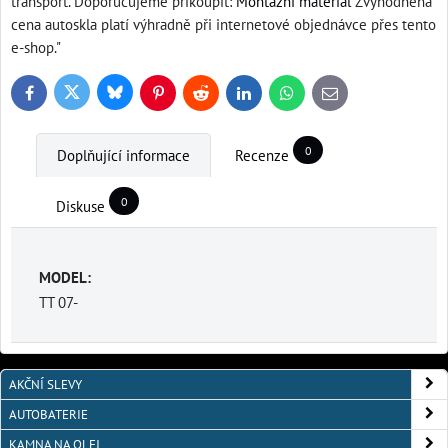
transport. Doporučujeme přikoupit:
Montážní materiál
Zvýhodněná
cena autoskla platí výhradně při internetové objednávce přes tento
e-shop."
Bluesky
Twitter
Facebook
Pinterest
Reddit
LinkedIn
WhatsApp
E-
mail
0
Doplňující informace
Recenze
0
Diskuse
MODEL:
TT 07-
AKČNÍ SLEVY
AUTOBATERIE
KAMNA NA OLEJ