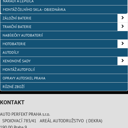
NÁŘADÍ A LEPIDLA
MONTÁŽ ČELNÍHO SKLA - OBJEDNÁVKA
ZÁLOŽNÍ BATERIE
TRAKČNÍ BATERIE
NABÍJEČKY AUTOBATERIÍ
MOTOBATERIE
AUTODÍLY
XENONOVÉ SADY
MONTÁŽ AUTOFOLIÍ
OPRAVY AUTOSKEL PRAHA
RŮZNÉ ZBOŽÍ
KONTAKT
AUTO PERFEKT PRAHA s.r.o.
SPOJOVACÍ 783/41 AREÁL AUTODRUŽSTVO ( DEKRA)
190 00 Praha 9