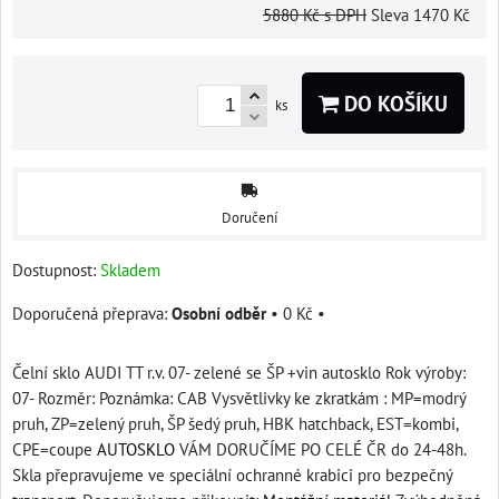
5880 Kč
s DPH
Sleva
1470 Kč
DO KOŠÍKU
ks
Doručení
Dostupnost:
Skladem
Osobní odběr
•
0 Kč
•
Čelní sklo AUDI TT r.v. 07- zelené se ŠP +vin autosklo Rok výroby:
07- Rozměr: Poznámka: CAB Vysvětlivky ke zkratkám : MP=modrý
pruh, ZP=zelený pruh, ŠP šedý pruh, HBK hatchback, EST=kombi,
CPE=coupe
AUTOSKLO
VÁM DORUČÍME PO CELÉ ČR do 24-48h.
Skla přepravujeme ve speciální ochranné krabici pro bezpečný