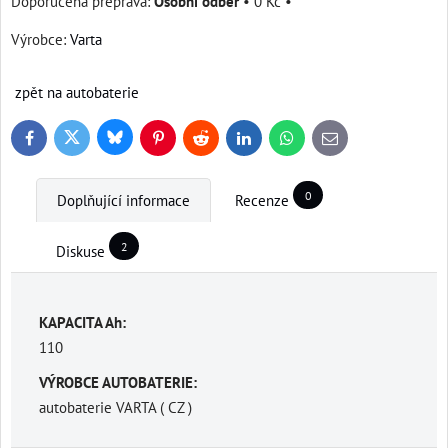
Osobní odběr
•
0 Kč
•
Výrobce:
Varta
zpět na autobaterie
Bluesky
Twitter
Facebook
Pinterest
Reddit
LinkedIn
WhatsApp
E-
mail
0
Doplňující informace
Recenze
2
Diskuse
KAPACITA Ah:
110
VÝROBCE AUTOBATERIE:
autobaterie VARTA ( CZ )