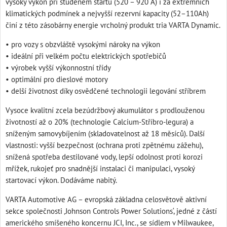
vysoký výkon při studeném startu (520 – 920 A) i za extrémních
klimatických podmínek a nejvyšší rezervní kapacity (52–110Ah)
činí z této zásobárny energie vrcholný produkt tria VARTA Dynamic.
• pro vozy s obzvláště vysokými nároky na výkon
• ideální při velkém počtu elektrických spotřebičů
• výrobek vyšší výkonnostní třídy
• optimální pro dieslové motory
• delší životnost díky osvědčené technologii legování stříbrem
Vysoce kvalitní zcela bezúdržbový akumulátor s prodlouženou
životností až o 20% (technologie Calcium-Stříbro-legura) a
sníženým samovybíjením (skladovatelnost až 18 měsíců). Další
vlastnosti: vyšší bezpečnost (ochrana proti zpětnému zážehu),
snížená spotřeba destilované vody, lepší odolnost proti korozi
mřížek, rukojeť pro snadnější instalaci či manipulaci, vysoký
startovací výkon. Dodáváme nabitý.
VARTA Automotive AG – evropská základna celosvětově aktivní
sekce společnosti ‚Johnson Controls Power Solutions‘, jedné z částí
amerického smíšeného koncernu JCI, Inc., se sídlem v Milwaukee,