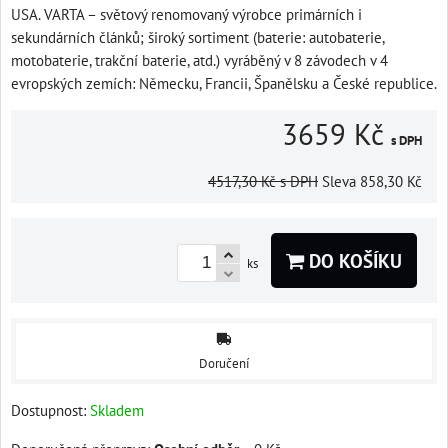
USA. VARTA – světový renomovaný výrobce primárních i
sekundárních článků; široký sortiment (baterie: autobaterie,
motobaterie, trakční baterie, atd.) vyráběný v 8 závodech v 4
evropských zemích: Německu, Francii, Španělsku a České republice.
3659 Kč
s DPH
4517,30 Kč
s DPH
Sleva
858,30 Kč
DO KOŠÍKU
ks
Doručení
Dostupnost:
Skladem