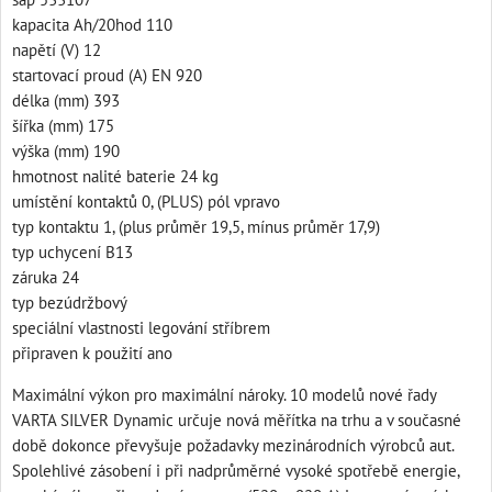
kapacita Ah/20hod 110
napětí (V) 12
startovací proud (A) EN 920
délka (mm) 393
šířka (mm) 175
výška (mm) 190
hmotnost nalité baterie 24 kg
umístění kontaktů 0, (PLUS) pól vpravo
typ kontaktu 1, (plus průměr 19,5, mínus průměr 17,9)
typ uchycení B13
záruka 24
typ bezúdržbový
speciální vlastnosti legování stříbrem
připraven k použití ano
Maximální výkon pro maximální nároky. 10 modelů nové řady
VARTA SILVER Dynamic určuje nová měřítka na trhu a v současné
době dokonce převyšuje požadavky mezinárodních výrobců aut.
Spolehlivé zásobení i při nadprůměrné vysoké spotřebě energie,