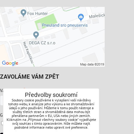
ZAVOLÁME VÁM ZPĚT
*
Váš telefon:
Předvolby soukromí
Soubory cookie používáme k vylepšení vaší návštěvy
tohoto webu, k analýze jeho výkonu a ke shromažďování
údajů o jeho používání. Můžeme k tomu použít nástroje a
služby třetích stran a shromážděná data mohou být
*
GDPR:
přenášena partnerům v EU, USA nebo jiných zemích.
Kliknutím na „Přijmout všechny soubory cookie“ vyjadřujete
Souhlasíte s ochranou osobních údajů
svůj souhlas s tímto zpracováním. Níže můžete najít
podrobné informace nebo upravit své preference.