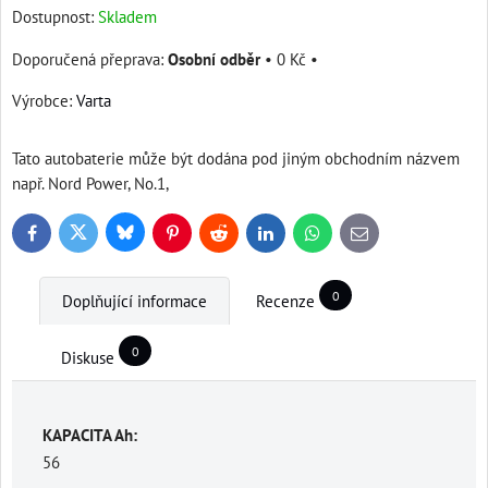
Dostupnost:
Skladem
Osobní odběr
•
0 Kč
•
Výrobce:
Varta
Tato autobaterie může být dodána pod jiným obchodním názvem
např. Nord Power, No.1,
Bluesky
Twitter
Facebook
Pinterest
Reddit
LinkedIn
WhatsApp
E-
mail
0
Doplňující informace
Recenze
0
Diskuse
KAPACITA Ah:
56