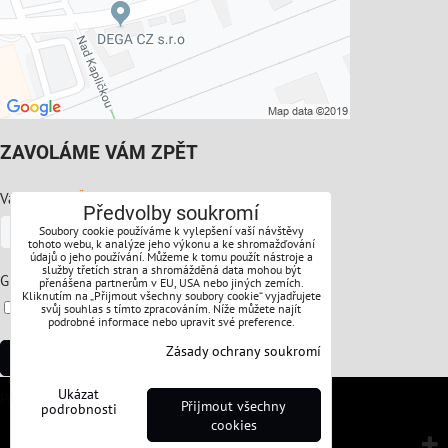
ZAVOLÁME VÁM ZPĚT
*
Váš telefon:
Předvolby soukromí
Soubory cookie používáme k vylepšení vaší návštěvy
tohoto webu, k analýze jeho výkonu a ke shromažďování
údajů o jeho používání. Můžeme k tomu použít nástroje a
služby třetích stran a shromážděná data mohou být
*
GDPR:
přenášena partnerům v EU, USA nebo jiných zemích.
Kliknutím na „Přijmout všechny soubory cookie“ vyjadřujete
Souhlasíte s ochranou osobních údajů
svůj souhlas s tímto zpracováním. Níže můžete najít
podrobné informace nebo upravit své preference.
Zásady ochrany soukromí
Odeslat
Ukázat
Předvolby soukromí
Zásady ochrany soukromí
Přijmout všechny
podrobnosti
cookies
Vytvořeno systémem:
ByznysWeb.cz