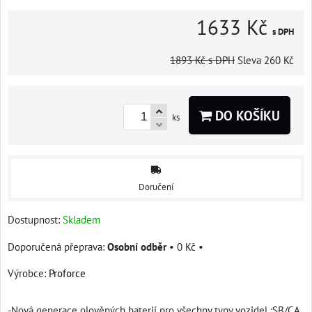
1633 Kč
s DPH
1893 Kč
s DPH
Sleva
260 Kč
DO KOŠÍKU
ks
Doručení
Dostupnost:
Skladem
Osobní odběr
•
0 Kč
•
Výrobce:
Proforce
-Nová generace olověných baterií pro všechny typy vozidel :SB/CA