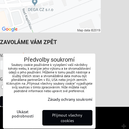
ZAVOLÁME VÁM ZPĚT
*
Váš telefon:
Předvolby soukromí
Soubory cookie používáme k vylepšení vaší návštěvy
tohoto webu, k analýze jeho výkonu a ke shromažďování
údajů o jeho používání. Můžeme k tomu použít nástroje a
služby třetích stran a shromážděná data mohou být
*
GDPR:
přenášena partnerům v EU, USA nebo jiných zemích.
Kliknutím na „Přijmout všechny soubory cookie“ vyjadřujete
Souhlasíte s ochranou osobních údajů
svůj souhlas s tímto zpracováním. Níže můžete najít
podrobné informace nebo upravit své preference.
Zásady ochrany soukromí
Odeslat
Ukázat
Předvolby soukromí
Zásady ochrany soukromí
Přijmout všechny
podrobnosti
cookies
Vytvořeno systémem:
ByznysWeb.cz