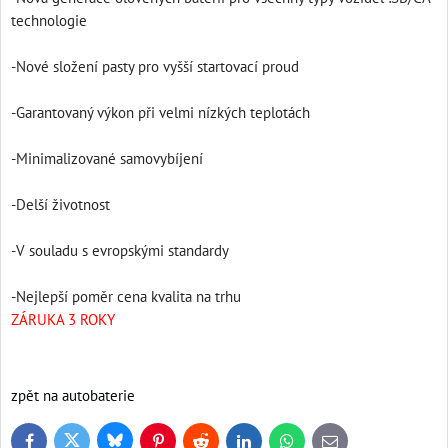
technologie
-Nové složení pasty pro vyšší startovací proud
-Garantovaný výkon při velmi nízkých teplotách
-Minimalizované samovybíjení
-Delší životnost
-V souladu s evropskými standardy
-Nejlepší poměr cena kvalita na trhu
ZÁRUKA 3 ROKY
zpět na autobaterie
Bluesky
Twitter
Facebook
Pinterest
Reddit
LinkedIn
WhatsApp
E-