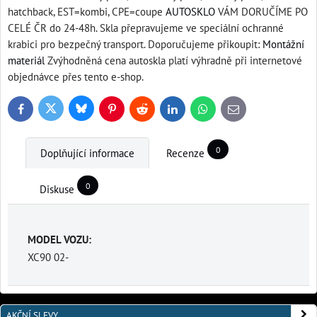
hatchback, EST=kombi, CPE=coupe
AUTOSKLO
VÁM DORUČÍME PO
CELÉ ČR do 24-48h. Skla přepravujeme ve speciální ochranné
krabici pro bezpečný transport. Doporučujeme přikoupit:
Montážní
materiál
Zvýhodněná cena autoskla platí výhradně při internetové
objednávce přes tento e-shop.
Bluesky
Twitter
Facebook
Pinterest
Reddit
LinkedIn
WhatsApp
E-
mail
0
Doplňující informace
Recenze
0
Diskuse
MODEL VOZU:
XC90 02-
AKČNÍ SLEVY