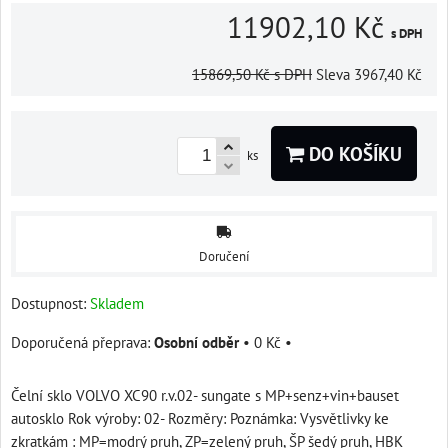
11902,10 Kč
s DPH
15869,50 Kč
s DPH
Sleva
3967,40 Kč
DO KOŠÍKU
ks
Doručení
Dostupnost:
Skladem
Osobní odběr
•
0 Kč
•
Čelní sklo VOLVO XC90 r.v.02- sungate s MP+senz+vin+bauset
autosklo Rok výroby: 02- Rozměry: Poznámka: Vysvětlivky ke
zkratkám : MP=modrý pruh, ZP=zelený pruh, ŠP šedý pruh, HBK