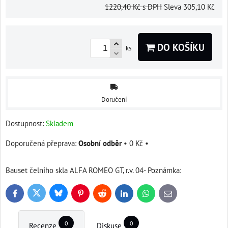
1220,40 Kč
s DPH
Sleva
305,10 Kč
DO KOŠÍKU
ks
Doručení
Dostupnost:
Skladem
Osobní odběr
•
0 Kč
•
Bauset čelního skla ALFA ROMEO GT, r.v. 04- Poznámka:
Bluesky
Twitter
Facebook
Pinterest
Reddit
LinkedIn
WhatsApp
E-
mail
0
0
Recenze
Diskuse