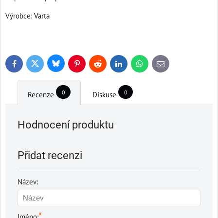
Výrobce:
Varta
Bluesky
Twitter
Facebook
Pinterest
Reddit
LinkedIn
WhatsApp
E-
mail
0
0
Recenze
Diskuse
Hodnocení produktu
Přidat recenzi
Název:
*
Jméno: