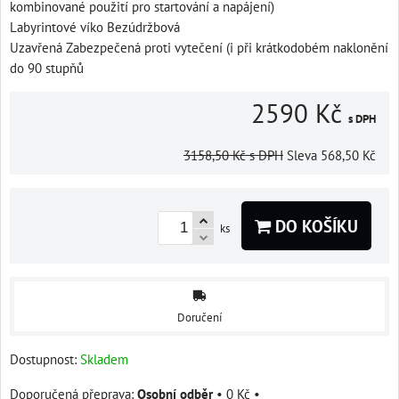
kombinované použití pro startování a napájení)
Labyrintové víko Bezúdržbová
Uzavřená Zabezpečená proti vytečení (i při krátkodobém naklonění
do 90 stupňů
2590 Kč
s DPH
3158,50 Kč
s DPH
Sleva
568,50 Kč
DO KOŠÍKU
ks
Doručení
Dostupnost:
Skladem
Osobní odběr
•
0 Kč
•