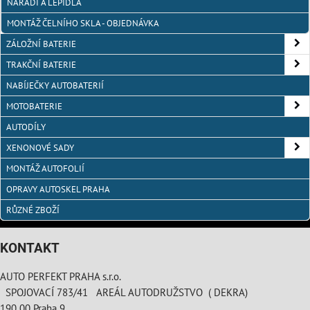
NÁŘADÍ A LEPIDLA
MONTÁŽ ČELNÍHO SKLA - OBJEDNÁVKA
ZÁLOŽNÍ BATERIE
TRAKČNÍ BATERIE
NABÍJEČKY AUTOBATERIÍ
MOTOBATERIE
AUTODÍLY
XENONOVÉ SADY
MONTÁŽ AUTOFOLIÍ
OPRAVY AUTOSKEL PRAHA
RŮZNÉ ZBOŽÍ
KONTAKT
AUTO PERFEKT PRAHA s.r.o.
SPOJOVACÍ 783/41 AREÁL AUTODRUŽSTVO ( DEKRA)
190 00 Praha 9