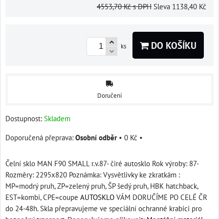
4553,70 Kč
s DPH
Sleva
1138,40 Kč
DO KOŠÍKU
ks
Doručení
Dostupnost:
Skladem
Osobní odběr
•
0 Kč
•
Čelní sklo MAN F90 SMALL r.v.87- čiré autosklo Rok výroby: 87-
Rozměry: 2295x820 Poznámka: Vysvětlivky ke zkratkám :
MP=modrý pruh, ZP=zelený pruh, ŠP šedý pruh, HBK hatchback,
EST=kombi, CPE=coupe
AUTOSKLO
VÁM DORUČÍME PO CELÉ ČR
do 24-48h. Skla přepravujeme ve speciální ochranné krabici pro