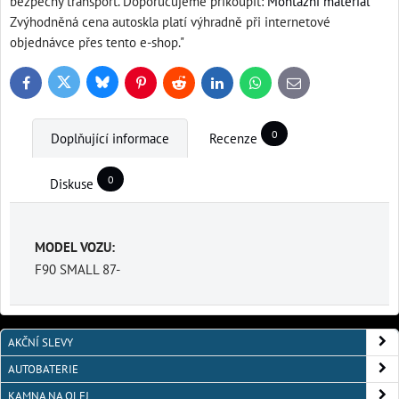
bezpečný transport. Doporučujeme přikoupit:
Montážní materiál
Zvýhodněná cena autoskla platí výhradně při internetové
objednávce přes tento e-shop."
Bluesky
Twitter
Facebook
Pinterest
Reddit
LinkedIn
WhatsApp
E-
mail
0
Doplňující informace
Recenze
0
Diskuse
MODEL VOZU:
F90 SMALL 87-
AKČNÍ SLEVY
AUTOBATERIE
KAMNA NA OLEJ