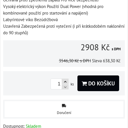
Vysoký elektrický výkon Použití Dual Power (vhodná pro
kombinované použití pro startování a napájení)
Labyrintové víko Bezúdržbová
Uzavřená Zabezpečená proti vytečení (i při krátkodobém naklonění
do 90 stupňů)
2908 Kč
s DPH
3546,30 Kč
s DPH
Sleva
638,30 Kč
DO KOŠÍKU
ks
Doručení
Dostupnost:
Skladem