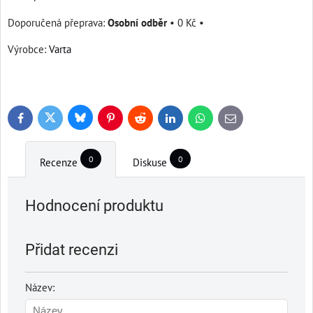
Osobní odběr
•
0 Kč
•
Výrobce:
Varta
Bluesky
Twitter
Facebook
Pinterest
Reddit
LinkedIn
WhatsApp
E-
mail
0
0
Recenze
Diskuse
Hodnocení produktu
Přidat recenzi
Název: