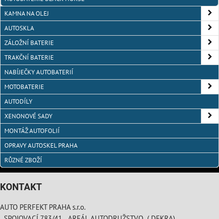
KAMNA NA OLEJ
AUTOSKLA
ZÁLOŽNÍ BATERIE
TRAKČNÍ BATERIE
NABÍJEČKY AUTOBATERIÍ
MOTOBATERIE
AUTODÍLY
XENONOVÉ SADY
MONTÁŽ AUTOFOLIÍ
OPRAVY AUTOSKEL PRAHA
RŮZNÉ ZBOŽÍ
KONTAKT
AUTO PERFEKT PRAHA s.r.o.
SPOJOVACÍ 783/41 AREÁL AUTODRUŽSTVO ( DEKRA)