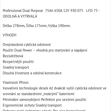
Professional Dual Purpose 75Ah 650A 12V 930 075 LFD 75 -
ODOLNÁ A VYTRVALÁ
Délka 278mm, Šířka 175mm, Výška 190mm.
VÝHODY:
Dvojnásobná cyklická odolnost
Použití Dual Power – vhodná pro startování a napájení
Bezúdržbová
Bezpečnější použití
Snadný transport
Dlouhá životnost a odolná konstrukce
Vlastnosti Přínos
Inovativní technologie desek Až dvakrát vyšší cyklická odolnost ve
srovnání se standardními „mokrými“ bateriemi
Minimální samovybíjení Perfektní pro sezónní použití
Ergonomické úchyty Snadný transport
Ochrana proti zpětnému zápalu Pro více bezpečnosti