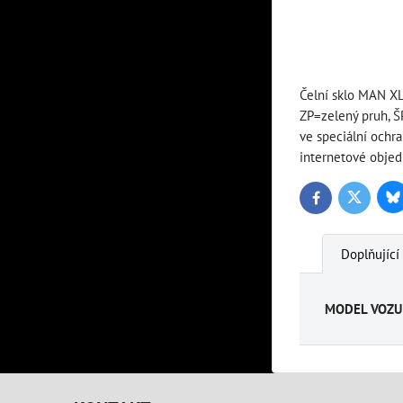
Čelní sklo MAN XL
ZP=zelený pruh, 
ve speciální ochr
internetové objed
Bl
Twitter
Facebook
Doplňující
MODEL VOZU