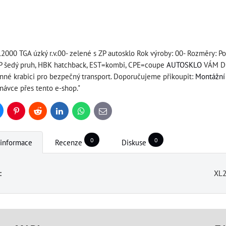
2000 TGA úzký r.v.00- zelené s ZP autosklo Rok výroby: 00- Rozměry: P
ŠP šedý pruh, HBK hatchback, EST=kombi, CPE=coupe
AUTOSKLO
VÁM DO
anné krabici pro bezpečný transport. Doporučujeme přikoupit:
Montážní 
návce přes tento e-shop."
uesky
Pinterest
Reddit
LinkedIn
WhatsApp
E-
mail
0
0
 informace
Recenze
Diskuse
:
XL2