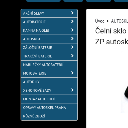
AKČNÍ SLEVY
Úvod
AUTOSK
AUTOBATERIE
Čelní skl
KAMNA NA OLEJ
AUTOSKLA
ZP autosk
ZÁLOŽNÍ BATERIE
TRAKČNÍ BATERIE
NABÍJEČKY AUTOBATERIÍ
MOTOBATERIE
AUTODÍLY
XENONOVÉ SADY
MONTÁŽ AUTOFOLIÍ
OPRAVY AUTOSKEL PRAHA
RŮZNÉ ZBOŽÍ