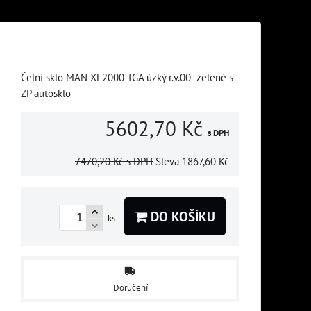
Čelní sklo MAN XL2000 TGA úzký r.v.00- zelené s
ZP autosklo
5602,70 Kč
s DPH
7470,20 Kč
s DPH
Sleva
1867,60 Kč
DO KOŠÍKU
ks
Doručení