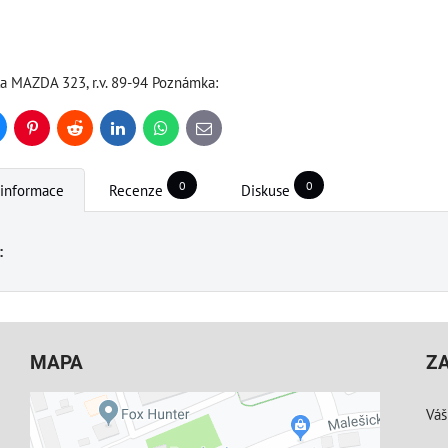
la MAZDA 323, r.v. 89-94 Poznámka:
uesky
Pinterest
Reddit
LinkedIn
WhatsApp
E-
mail
0
0
 informace
Recenze
Diskuse
:
MAPA
Z
Váš