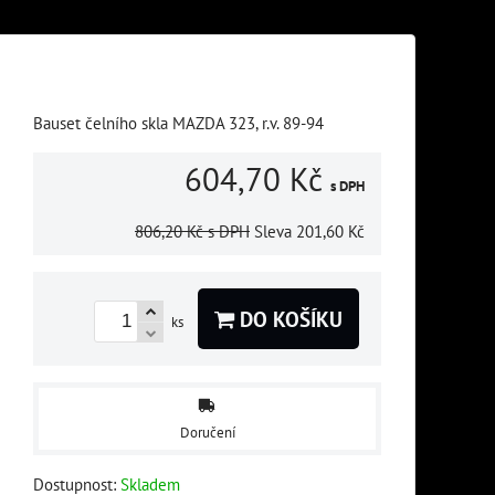
Bauset čelního skla MAZDA 323, r.v. 89-94
604,70 Kč
s DPH
806,20 Kč
s DPH
Sleva
201,60 Kč
DO KOŠÍKU
ks
Doručení
Dostupnost:
Skladem