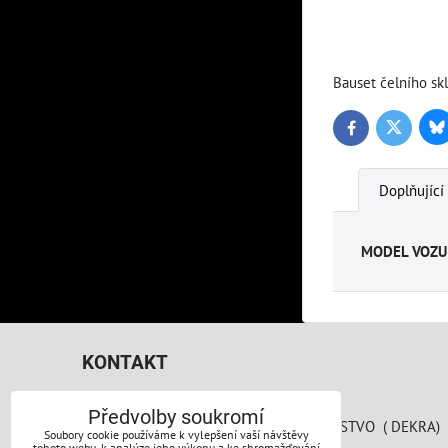
Bauset čelního sk
Bl
Twitter
Facebook
Doplňující
MODEL VOZU
KONTAKT
AUTO PERFEKT PRAHA s.r.o.
Předvolby soukromí
SPOJOVACÍ 783/41 AREÁL AUTODRUŽSTVO ( DEKRA)
Soubory cookie používáme k vylepšení vaší návštěvy
tohoto webu, k analýze jeho výkonu a ke shromažďování