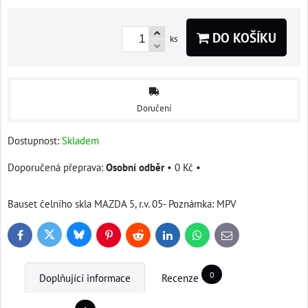
DO KOŠÍKU
ks
Doručení
Dostupnost:
Skladem
Osobní odběr
•
0 Kč
•
Bauset čelního skla MAZDA 5, r.v. 05- Poznámka: MPV
Bluesky
Twitter
Facebook
Pinterest
Reddit
LinkedIn
WhatsApp
E-
mail
0
Doplňující informace
Recenze