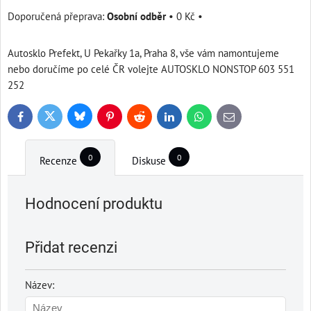
Osobní odběr
•
0 Kč
•
Autosklo Prefekt, U Pekařky 1a, Praha 8, vše vám namontujeme
nebo doručíme po celé ČR volejte AUTOSKLO NONSTOP 603 551
252
Bluesky
Twitter
Facebook
Pinterest
Reddit
LinkedIn
WhatsApp
E-
mail
0
0
Recenze
Diskuse
Hodnocení produktu
Přidat recenzi
Název: