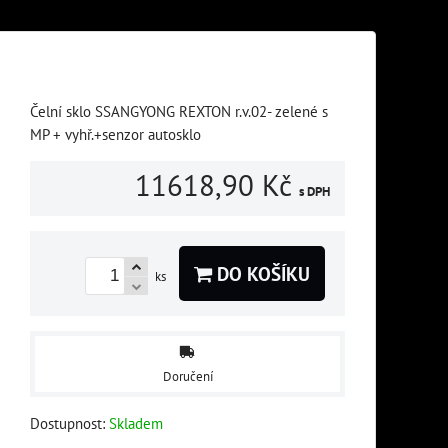
Čelní sklo SSANGYONG REXTON r.v.02- zelené s
MP + vyhř.+senzor autosklo
11618,90 Kč
s DPH
DO KOŠÍKU
ks
Doručení
Dostupnost:
Skladem