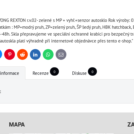
ONG REXTON r.v.02- zelené s MP + vyhř.+senzor autosklo Rok výroby: 
ratkám : MP=modrý pruh, ZP=zelený pruh, ŠP šedý pruh, HBK hatchbac
48h. Skla přepravujeme ve speciální ochranné krabici pro bezpečný t
utoskla platí výhradně při internetové objednávce přes tento e-shop."
uesky
Pinterest
Reddit
LinkedIn
WhatsApp
E-
mail
0
0
 informace
Recenze
Diskuse
:
MAPA
Z