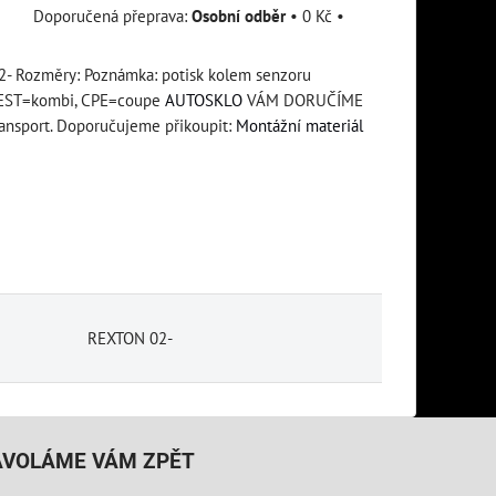
Osobní odběr
•
0 Kč
•
02- Rozměry: Poznámka: potisk kolem senzoru
k, EST=kombi, CPE=coupe
AUTOSKLO
VÁM DORUČÍME
ransport. Doporučujeme přikoupit:
Montážní materiál
REXTON 02-
AVOLÁME VÁM ZPĚT