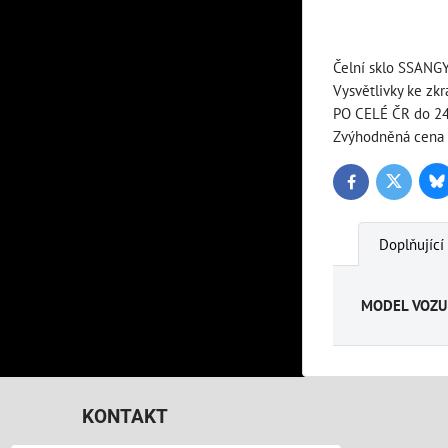
Čelní sklo SSANGY
Vysvětlivky ke zk
PO CELÉ ČR do 24-
Zvýhodněná cena a
Bl
Twitter
Facebook
Doplňující
MODEL VOZU
KONTAKT