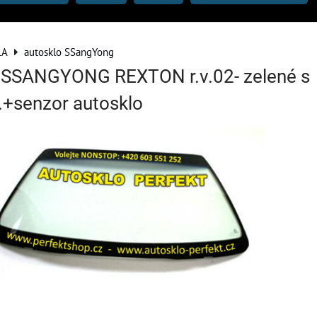
LA
autosklo SSangYong
o SSANGYONG REXTON r.v.02- zelené s
.+senzor autosklo