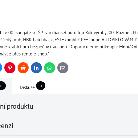
4 r.v. 00- sungate se ŠP+vin+bauset autosklo Rok výroby: 00- Rozměr: P
ŠP šedý pruh, HBK hatchback, EST=kombi, CPE=coupe
AUTOSKLO
VÁM DO
anné krabici pro bezpečný transport. Doporučujeme přikoupit:
Montážní 
návce přes tento e-shop."
uesky
Pinterest
Reddit
LinkedIn
WhatsApp
E-
mail
0
0
Diskuse
í produktu
cenzi