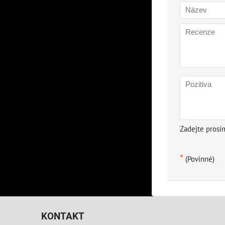
Zadejte prosí
*
(Povinné)
KONTAKT