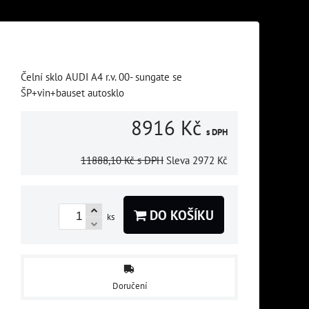
Čelní sklo AUDI A4 r.v. 00- sungate se
ŠP+vin+bauset autosklo
8916 Kč
s DPH
11888,10 Kč
s DPH
Sleva
2972 Kč
DO KOŠÍKU
ks
Doručení