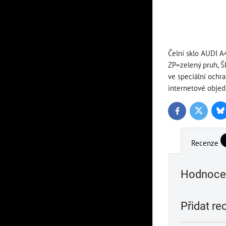
Čelní sklo AUDI A
ZP=zelený pruh, 
ve speciální ochr
internetové objed
Bl
Twitter
Facebook
Recenze
Hodnocen
Přidat re