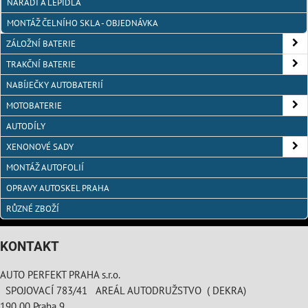
NÁŘADÍ A LEPIDLA
MONTÁŽ ČELNÍHO SKLA - OBJEDNÁVKA
ZÁLOŽNÍ BATERIE
TRAKČNÍ BATERIE
NABÍJEČKY AUTOBATERIÍ
MOTOBATERIE
AUTODÍLY
XENONOVÉ SADY
MONTÁŽ AUTOFOLIÍ
OPRAVY AUTOSKEL PRAHA
RŮZNÉ ZBOŽÍ
KONTAKT
AUTO PERFEKT PRAHA s.r.o.
SPOJOVACÍ 783/41 AREÁL AUTODRUŽSTVO ( DEKRA)
190 00 Praha 9