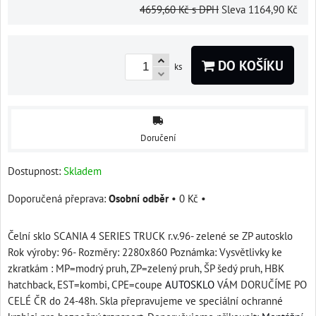
4659,60 Kč
s DPH
Sleva
1164,90 Kč
DO KOŠÍKU
ks
Doručení
Dostupnost:
Skladem
Osobní odběr
•
0 Kč
•
Čelní sklo SCANIA 4 SERIES TRUCK r.v.96- zelené se ZP autosklo
Rok výroby: 96- Rozměry: 2280x860 Poznámka: Vysvětlivky ke
zkratkám : MP=modrý pruh, ZP=zelený pruh, ŠP šedý pruh, HBK
hatchback, EST=kombi, CPE=coupe
AUTOSKLO
VÁM DORUČÍME PO
CELÉ ČR do 24-48h. Skla přepravujeme ve speciální ochranné