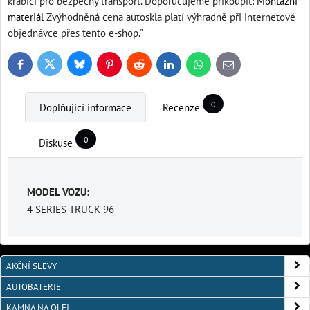
krabici pro bezpečný transport. Doporučujeme přikoupit:
Montážní
materiál
Zvýhodněná cena autoskla platí výhradně při internetové
objednávce přes tento e-shop."
Bluesky
Twitter
Facebook
Pinterest
Reddit
LinkedIn
WhatsApp
E-
mail
0
Doplňující informace
Recenze
0
Diskuse
MODEL VOZU:
4 SERIES TRUCK 96-
AKČNÍ SLEVY
AUTOBATERIE
KAMNA NA OLEJ