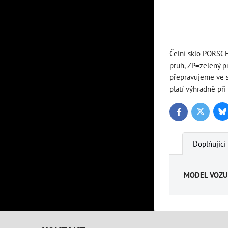
Čelní sklo PORSCH
pruh, ZP=zelený p
přepravujeme ve s
platí výhradně při
Bl
Twitter
Facebook
Doplňující
MODEL VOZU