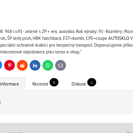
E 968 r.v.91- zelené s ZP + enc autosklo Rok výroby: 91- Rozměry: Po
ruh, ŠP šedý pruh, HBK hatchback, EST=kombi, CPE=coupe
AUTOSKLO
V
peciální ochranné krabici pro bezpečný transport. Doporučujeme přiko
 internetové objednávce přes tento e-shop."
uesky
Pinterest
Reddit
LinkedIn
WhatsApp
E-
mail
0
1
 informace
Recenze
Diskuse
: