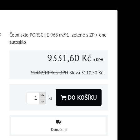
c
Čelní sklo PORSCHE 968 r.v.91- zelené s ZP + enc
autosklo
9331,60 Kč
s DPH
12442,10 Kč
s DPH
Sleva
3110,50 Kč
DO KOŠÍKU
ks
Doručení