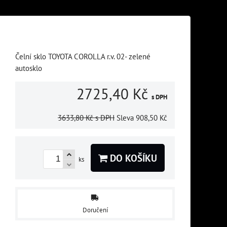
Čelní sklo TOYOTA COROLLA r.v. 02- zelené
autosklo
2725,40 Kč
s DPH
3633,80 Kč
s DPH
Sleva
908,50 Kč
DO KOŠÍKU
ks
Doručení