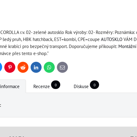
 COROLLA r.v. 02- zelené autosklo Rok výroby: 02- Rozměry: Poznámka: 
ŠP šedý pruh, HBK hatchback, EST=kombi, CPE=coupe
AUTOSKLO
VÁM DO
anné krabici pro bezpečný transport. Doporučujeme přikoupit:
Montážní 
návce přes tento e-shop."
uesky
Pinterest
Reddit
LinkedIn
WhatsApp
E-
mail
0
0
 informace
Recenze
Diskuse
: