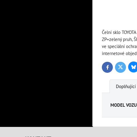
Čelní sklo TOYOTA
ZP=zelený pruh, 
ve speciální ochr
internetové objed
Bl
Twitter
Facebook
Doplňující
MODEL VOZU