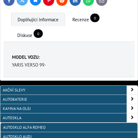
Bluesky
Twitter
Facebook
Pinterest
Reddit
LinkedIn
WhatsApp
E-
mail
0
Doplňující informace
Recenze
0
Diskuse
MODEL VOZU:
YARIS VERSO 99-
AKČNÍ SLEVY
AUTOBATERIE
KAMNA NA OLEJ
AUTOSKLA
AUTOSKLO ALFA ROMEO
AUTOSKLO AUDI