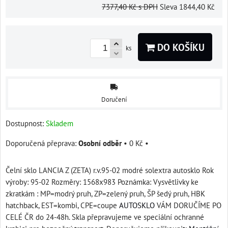
7377,40 Kč
s DPH
Sleva
1844,40 Kč
DO KOŠÍKU
ks
Doručení
Dostupnost:
Skladem
Osobní odběr
•
0 Kč
•
Čelní sklo LANCIA Z (ZETA) r.v.95-02 modré solextra autosklo Rok
výroby: 95-02 Rozměry: 1568x983 Poznámka: Vysvětlivky ke
zkratkám : MP=modrý pruh, ZP=zelený pruh, ŠP šedý pruh, HBK
hatchback, EST=kombi, CPE=coupe
AUTOSKLO
VÁM DORUČÍME PO
CELÉ ČR do 24-48h. Skla přepravujeme ve speciální ochranné