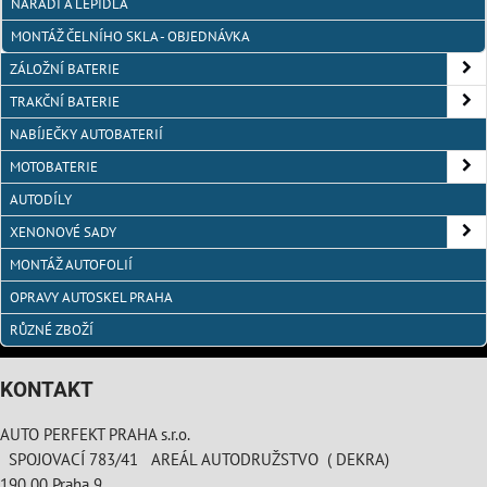
NÁŘADÍ A LEPIDLA
MONTÁŽ ČELNÍHO SKLA - OBJEDNÁVKA
ZÁLOŽNÍ BATERIE
TRAKČNÍ BATERIE
NABÍJEČKY AUTOBATERIÍ
MOTOBATERIE
AUTODÍLY
XENONOVÉ SADY
MONTÁŽ AUTOFOLIÍ
OPRAVY AUTOSKEL PRAHA
RŮZNÉ ZBOŽÍ
KONTAKT
AUTO PERFEKT PRAHA s.r.o.
SPOJOVACÍ 783/41 AREÁL AUTODRUŽSTVO ( DEKRA)
190 00 Praha 9