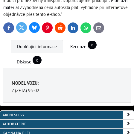
krabici pro bezpečný transport. Doporučujeme přikoupit:
Montážní
materiál
Zvýhodněná cena autoskla platí výhradně při internetové
objednávce přes tento e-shop."
Bluesky
Twitter
Facebook
Pinterest
Reddit
LinkedIn
WhatsApp
E-
mail
0
Doplňující informace
Recenze
0
Diskuse
MODEL VOZU:
Z (ZETA) 95-02
AKČNÍ SLEVY
AUTOBATERIE
KAMNA NA OLEJ