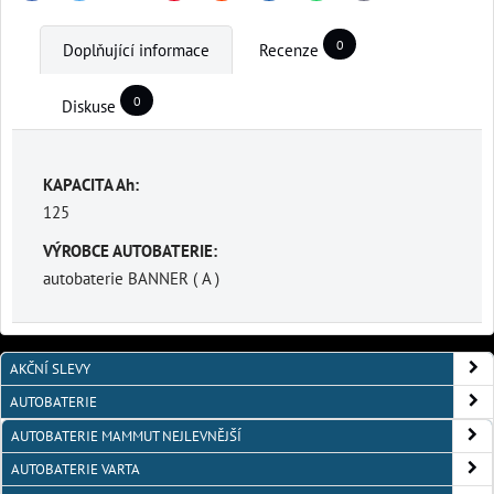
0
Doplňující informace
Recenze
0
Diskuse
KAPACITA Ah:
125
VÝROBCE AUTOBATERIE:
autobaterie BANNER ( A )
AKČNÍ SLEVY
AUTOBATERIE
AUTOBATERIE MAMMUT NEJLEVNĚJŠÍ
AUTOBATERIE VARTA