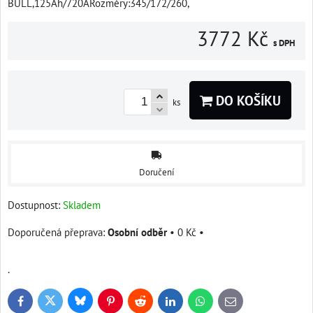
BULL,125Ah/720ARozměry:345/172/260,
3772 Kč
s DPH
DO KOŠÍKU
ks
Doručení
Dostupnost:
Skladem
Osobní odběr
•
0 Kč
•
.
Bluesky
Twitter
Facebook
Pinterest
Reddit
LinkedIn
WhatsApp
E-
mail