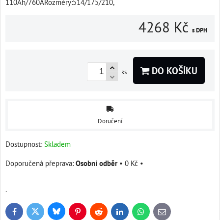
110Ah/760ARozměry:514/175/210,
4268 Kč
s DPH
DO KOŠÍKU
ks
Doručení
Dostupnost:
Skladem
Osobní odběr
•
0 Kč
•
.
Bluesky
Twitter
Facebook
Pinterest
Reddit
LinkedIn
WhatsApp
E-
mail