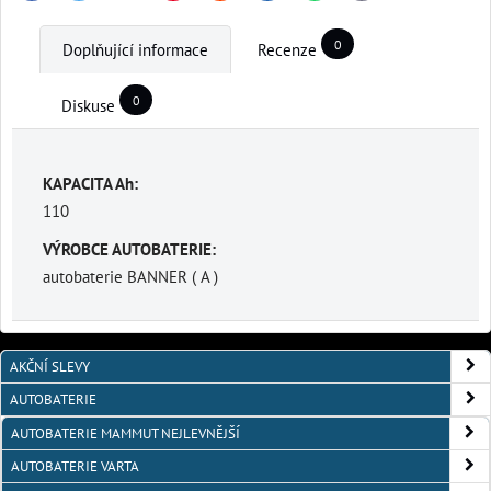
0
Doplňující informace
Recenze
0
Diskuse
KAPACITA Ah:
110
VÝROBCE AUTOBATERIE:
autobaterie BANNER ( A )
AKČNÍ SLEVY
AUTOBATERIE
AUTOBATERIE MAMMUT NEJLEVNĚJŠÍ
AUTOBATERIE VARTA