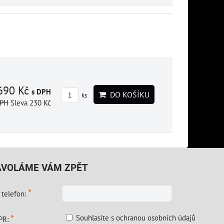
690 Kč
s DPH
DO KOŠÍKU
ks
DPH
Sleva 230 Kč
AVOLÁME VÁM ZPĚT
*
 telefon:
*
Souhlasíte s ochranou osobních údajů
PR: