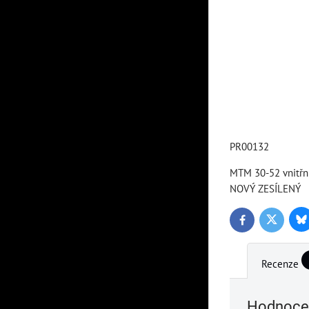
PR00132
MTM 30-52 vnitřn
NOVÝ ZESÍLENÝ
Bl
Twitter
Facebook
Recenze
Hodnocen