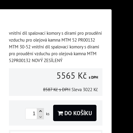
vnitřní díl spalovací komory s dírami pro proudění
vzduchu pro olejová kamna MTM 52 PR00132
MTM 30-52 vnitřní díl spalovací komory s dírami
pro proudění vzduchu pro olejová kamna MTM
52PR00132 NOVÝ ZESÍLENÝ
5565 Kč
s DPH
8587 Kč
s DPH
Sleva
3022 Kč
DO KOŠÍKU
ks