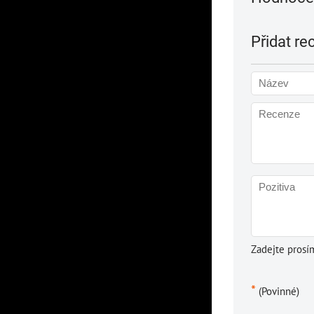
Přidat re
Zadejte prosí
*
(Povinné)