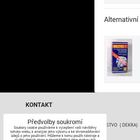
Alternativní
KONTAKT
AUTO PERFEKT PRAHA s.r.o.
Předvolby soukromí
SPOJOVACÍ 783/41 AREÁL AUTODRUŽSTVO ( DEKRA)
Soubory cookie používáme k vylepšení vaší návštěvy
190 00 Praha 9
tohoto webu, k analýze jeho výkonu a ke shromažďování
údajů o jeho používání. Můžeme k tomu použít nástroje a
služby třetích stran a shromážděná data mohou být