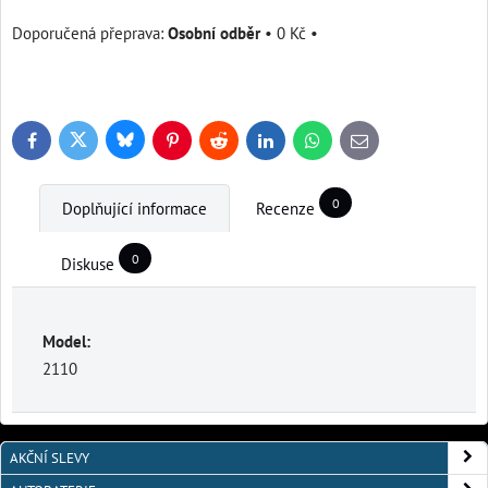
Osobní odběr
•
0 Kč
•
Bluesky
Twitter
Facebook
Pinterest
Reddit
LinkedIn
WhatsApp
E-
mail
0
Doplňující informace
Recenze
0
Diskuse
Model:
2110
AKČNÍ SLEVY