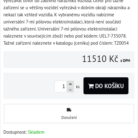
vyřezávat otvor do zadního nárazníku vozidla. Otvor pro tažné
zařízení se u většiny vozidel vyřezává v dolním okraji nárazníku a
nekazí tak vzhled vozidla. K vybranému vozidlu nabízíme
universální 7-mi pólovou elektroinstalaci, která není součástí
tažného zařízení. Universální 7-mi pólovou elektroinstalaci
naleznete v souvisejícím zboží nebo pod kódem: UEL7-735078.
Tažné zařízení naleznete v katalogu (ceníku) pod číslem: TZ0054
11510 Kč
s DPH
DO KOŠÍKU
ks
Doručení
Dostupnost:
Skladem