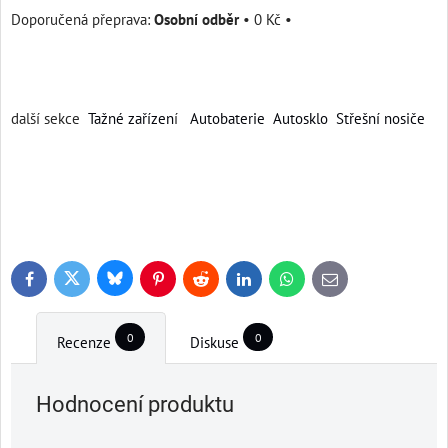
Osobní odběr
•
0 Kč
•
další sekce
Tažné zařízen
í
Autobaterie
Autosklo
Střešní nosiče
Bluesky
Twitter
Facebook
Pinterest
Reddit
LinkedIn
WhatsApp
E-
mail
0
0
Recenze
Diskuse
Hodnocení produktu