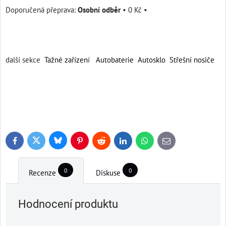
Osobní odběr
•
0 Kč
•
další sekce
Tažné zařízen
í
Autobaterie
Autosklo
Střešní nosiče
Bluesky
Twitter
Facebook
Pinterest
Reddit
LinkedIn
WhatsApp
E-
mail
0
0
Recenze
Diskuse
Hodnocení produktu