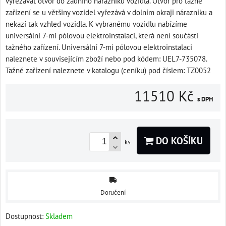
vyřezávat otvor do zadního nárazníku vozidla. Otvor pro tažné
zařízení se u většiny vozidel vyřezává v dolním okraji nárazníku a
nekazí tak vzhled vozidla. K vybranému vozidlu nabízíme
universální 7-mi pólovou elektroinstalaci, která není součástí
tažného zařízení. Universální 7-mi pólovou elektroinstalaci
naleznete v souvisejícím zboží nebo pod kódem: UEL7-735078.
Tažné zařízení naleznete v katalogu (ceníku) pod číslem: TZ0052
11510 Kč
s DPH
DO KOŠÍKU
ks
Doručení
Dostupnost:
Skladem