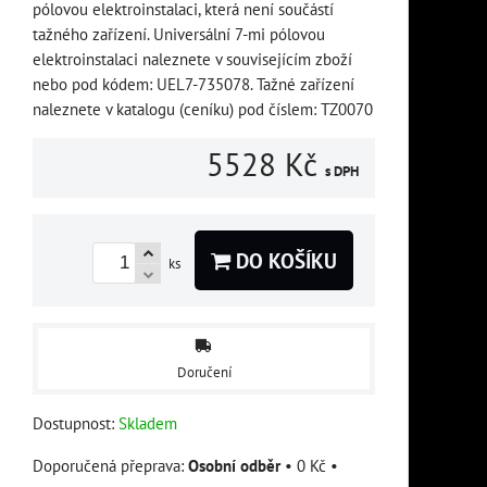
pólovou elektroinstalaci, která není součástí
tažného zařízení. Universální 7-mi pólovou
elektroinstalaci naleznete v souvisejícím zboží
nebo pod kódem: UEL7-735078. Tažné zařízení
naleznete v katalogu (ceníku) pod číslem: TZ0070
5528 Kč
s DPH
DO KOŠÍKU
ks
Doručení
Dostupnost:
Skladem
Osobní odběr
•
0 Kč
•