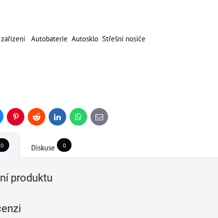
 zařízen
í
Autobaterie
Autosklo
Střešní nosiče
uesky
Pinterest
Reddit
LinkedIn
WhatsApp
E-
mail
0
0
Diskuse
í produktu
cenzi