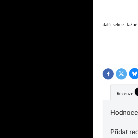
další sekce
Tažné
Bl
Twitter
Facebook
Recenze
Hodnocen
Přidat re