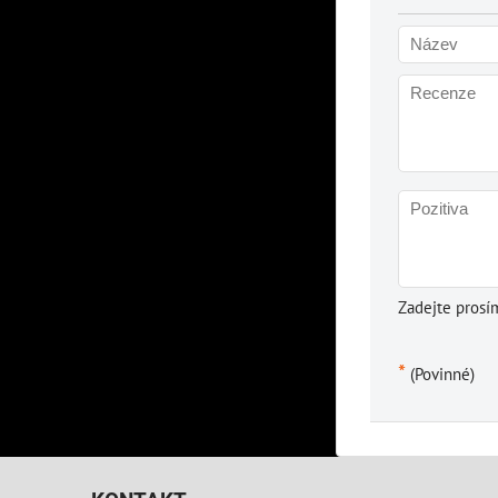
Zadejte prosí
*
(Povinné)