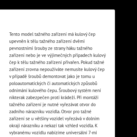
Tento model tažného zařízení má kulový čep
upevněn k tělu tažného zařízení dvěmi
pevnostními šrouby ze strany háku tažného
zařízení nebo je ve výjimečných případech kulový
čep k tělu tažného zařízení přivařen. Pokud tažné
zařízení zrovna nepoužíváte nemusíte kulový čep
v případě šroubů demontovat jako je tomu u
poloautomatických či automatických způsobů
odnímání kulového čepu. Šroubový systém není
nikterak zabezpečen proti krádeži. Při montáži
tažného zařízení je nutné vyřezávat otvor do
zadního nárazníku vozidla. Otvor pro tažné
zařízení se u většiny vozidel vyřezává v dolním
okraji nárazníku a nekazí tak vzhled vozidla. K
vybranému vozidlu nabízíme universální 7-mi