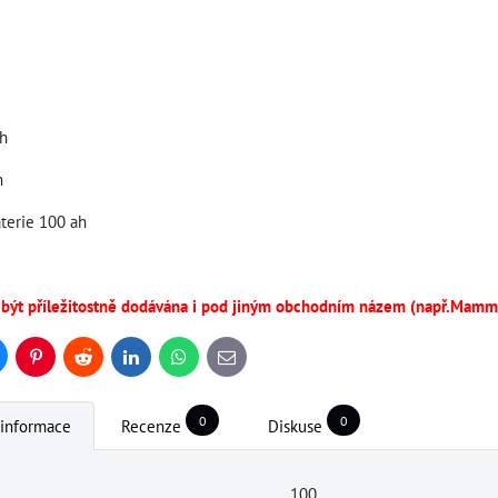
Ah
h
aterie 100 ah
 být příležitostně dodávána i pod jiným obchodním názem (např.Mam
uesky
Pinterest
Reddit
LinkedIn
WhatsApp
E-
mail
0
0
 informace
Recenze
Diskuse
100