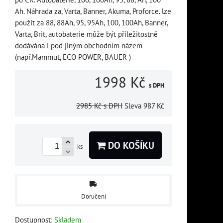
Ah. Náhrada za, Varta, Banner, Akuma, Proforce. lze
použít za 88, 88Ah, 95, 95Ah, 100, 100Ah, Banner,
Varta, Brit, autobaterie může být příležitostně
dodávána i pod jiným obchodním názem
(např.Mammut, ECO POWER, BAUER )
1998 Kč
s DPH
2985 Kč
s DPH
Sleva
987 Kč
DO KOŠÍKU
ks
Doručení
Dostupnost:
Skladem