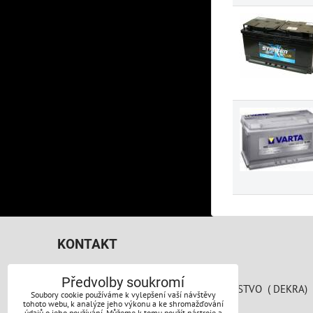
KONTAKT
AUTO PERFEKT PRAHA s.r.o.
Předvolby soukromí
SPOJOVACÍ 783/41 AREÁL AUTODRUŽSTVO ( DEKRA)
Soubory cookie používáme k vylepšení vaší návštěvy
190 00 Praha 9
tohoto webu, k analýze jeho výkonu a ke shromažďování
údajů o jeho používání. Můžeme k tomu použít nástroje a