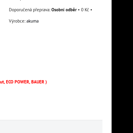
Osobní odběr
•
0 Kč
•
Výrobce:
akuma
mut, ECO POWER, BAUER )