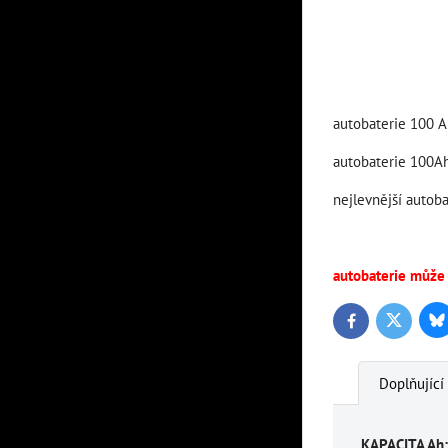
autobaterie 100 
autobaterie 100A
nejlevnější autob
autobaterie může
Bl
Twitter
Facebook
Doplňující
KAPACITA Ah: