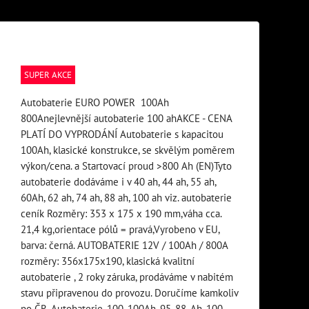
SUPER AKCE
Autobaterie EURO POWER 100Ah
800Anejlevnější autobaterie 100 ahAKCE - CENA
PLATÍ DO VYPRODÁNÍ Autobaterie s kapacitou
100Ah, klasické konstrukce, se skvělým poměrem
výkon/cena. a Startovací proud >800 Ah (EN)Tyto
autobaterie dodáváme i v 40 ah, 44 ah, 55 ah,
60Ah, 62 ah, 74 ah, 88 ah, 100 ah viz. autobaterie
ceník Rozměry: 353 x 175 x 190 mm,váha cca.
21,4 kg,orientace pólů = pravá,Vyrobeno v EU,
barva: černá. AUTOBATERIE 12V / 100Ah / 800A
rozměry: 356x175x190, klasická kvalitní
autobaterie , 2 roky záruka, prodáváme v nabitém
stavu připravenou do provozu. Doručíme kamkoliv
po ČR. Autobaterie, 100, 100Ah, 95, 88, Ah, 100