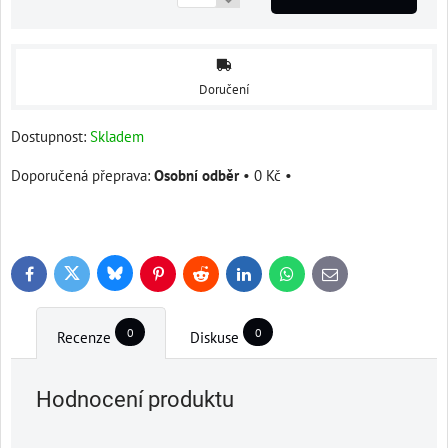
Doručení
Dostupnost:
Skladem
Osobní odběr
•
0 Kč
•
Bluesky
Twitter
Facebook
Pinterest
Reddit
LinkedIn
WhatsApp
E-
mail
0
0
Recenze
Diskuse
Hodnocení produktu