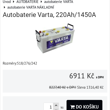
Úvod
AUTOBATERIE
autobaterie VARTA
autobaterie VARTA NÁKLADNÍ
Autobaterie Varta, 220Ah/1450A
Rozměry:518/276/242
6911 Kč
s DPH
8227,40 Kč
s DPH
Sleva
1316,40 Kč
DO KOŠÍKU
ks