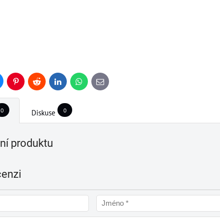
uesky
Pinterest
Reddit
LinkedIn
WhatsApp
E-
mail
0
0
Diskuse
í produktu
cenzi