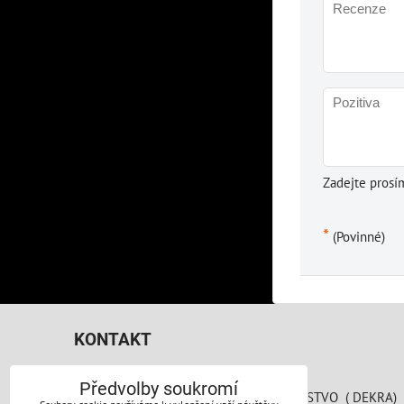
Zadejte prosí
*
(Povinné)
KONTAKT
AUTO PERFEKT PRAHA s.r.o.
Předvolby soukromí
SPOJOVACÍ 783/41 AREÁL AUTODRUŽSTVO ( DEKRA)