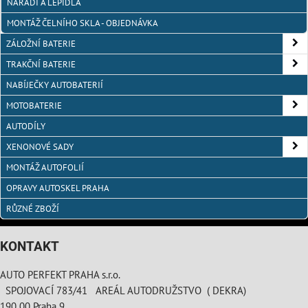
NÁŘADÍ A LEPIDLA
MONTÁŽ ČELNÍHO SKLA - OBJEDNÁVKA
ZÁLOŽNÍ BATERIE
TRAKČNÍ BATERIE
NABÍJEČKY AUTOBATERIÍ
MOTOBATERIE
AUTODÍLY
XENONOVÉ SADY
MONTÁŽ AUTOFOLIÍ
OPRAVY AUTOSKEL PRAHA
RŮZNÉ ZBOŽÍ
KONTAKT
AUTO PERFEKT PRAHA s.r.o.
SPOJOVACÍ 783/41 AREÁL AUTODRUŽSTVO ( DEKRA)
190 00 Praha 9