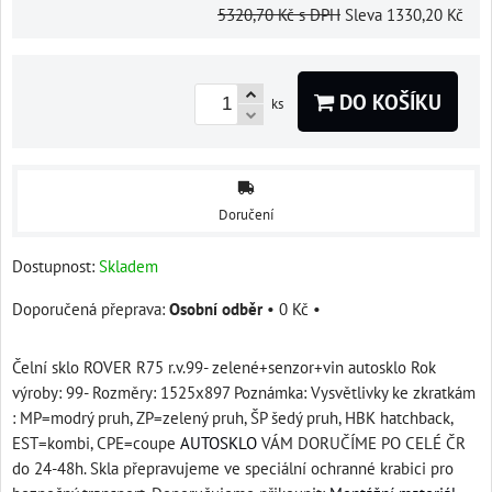
5320,70 Kč
s DPH
Sleva
1330,20 Kč
DO KOŠÍKU
ks
Doručení
Dostupnost:
Skladem
Osobní odběr
•
0 Kč
•
Čelní sklo ROVER R75 r.v.99- zelené+senzor+vin autosklo Rok
výroby: 99- Rozměry: 1525x897 Poznámka: Vysvětlivky ke zkratkám
: MP=modrý pruh, ZP=zelený pruh, ŠP šedý pruh, HBK hatchback,
EST=kombi, CPE=coupe
AUTOSKLO
VÁM DORUČÍME PO CELÉ ČR
do 24-48h. Skla přepravujeme ve speciální ochranné krabici pro