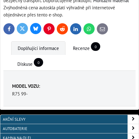
bezpečný transport. Doporučujeme přikoupit:
Montážní materiál
Zvýhodněná cena autoskla platí výhradně při internetové
objednávce přes tento e-shop.
Bluesky
Twitter
Facebook
Pinterest
Reddit
LinkedIn
WhatsApp
E-
mail
0
Doplňující informace
Recenze
0
Diskuse
MODEL VOZU:
R75 99-
AKČNÍ SLEVY
AUTOBATERIE
KAMNA NA OLEJ