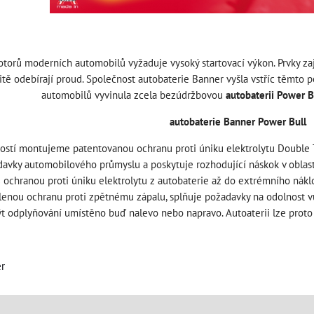
orů moderních automobilů vyžaduje vysoký startovací výkon. Prvky zaji
itě odebírají proud. Společnost autobaterie Banner vyšla vstříc těmto
automobilů vyvinula zcela bezúdržbovou
autobaterii Power B
autobaterie Banner Power Bull
ostí montujeme patentovanou ochranu proti úniku elektrolytu Double To
davky automobilového průmyslu a poskytuje rozhodující náskok v oblas
ochranou proti úniku elektrolytu z autobaterie až do extrémního náklon
enou ochranu proti zpětnému zápalu, splňuje požadavky na odolnost vůč
 odplyňování umístěno buď nalevo nebo napravo. Autoaterii lze proto i
.
er