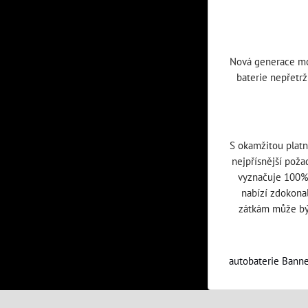
Nová generace mot
baterie nepřetrž
S okamžitou platn
nejpřísnější poža
vyznačuje 100% 
nabízí zdokonal
zátkám může být
autobaterie Bann