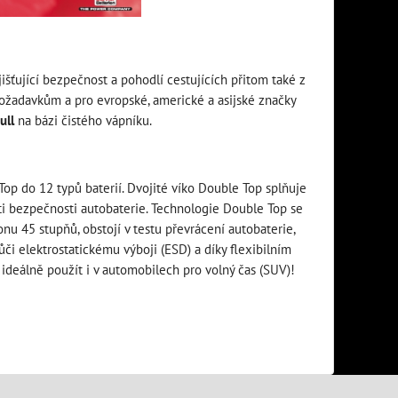
šťující bezpečnost a pohodlí cestujících přitom také z
 požadavkům a pro evropské, americké a asijské značky
ull
na bázi čistého vápníku.
p do 12 typů baterií. Dvojité víko Double Top splňuje
ti bezpečnosti autobaterie. Technologie Double Top se
u 45 stupňů, obstojí v testu převrácení autobaterie,
i elektrostatickému výboji (ESD) a díky flexibilním
deálně použít i v automobilech pro volný čas (SUV)!