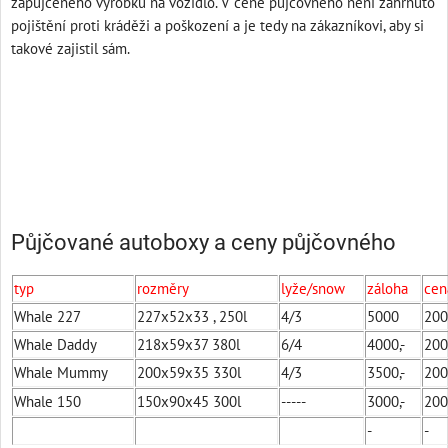
zapůjčeného výrobku na vozidlo. V ceně půjčovného není zahrnuto
pojištění proti kráděži a poškození a je tedy na zákazníkovi, aby si
takové zajistil sám.
STŘEŠNÍ BOXY, AUTOBOXY PŮJČOVNA
Půjčované autoboxy a ceny půjčovného
typ
rozměry
lyže/snow
záloha
cen
Whale 227
227x52x33 , 250l
4/3
5000
200,
Whale Daddy
218x59x37 380l
6/4
4000,-
200,
Whale Mummy
200x59x35 330l
4/3
3500,-
200,
Whale 150
150x90x45 300l
-----
3000,-
200,
-
-