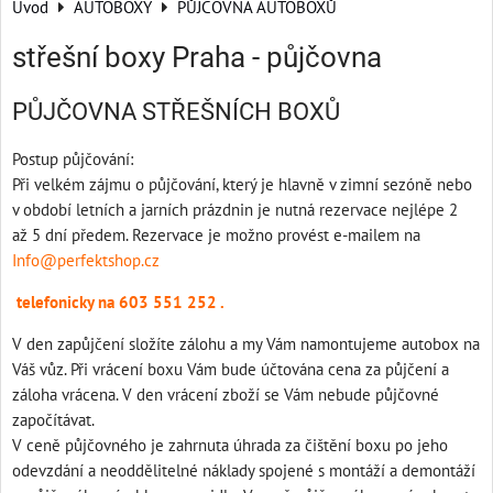
Úvod
AUTOBOXY
PŮJČOVNA AUTOBOXŮ
střešní boxy Praha - půjčovna
PŮJČOVNA STŘEŠNÍCH BOXŮ
Postup půjčování:
Při velkém zájmu o půjčování, který je hlavně v zimní sezóně nebo
v období letních a jarních prázdnin je nutná rezervace nejlépe 2
až 5 dní předem. Rezervace je možno provést e-mailem na
Info@perfektshop.cz
telefonicky na 603 551 252 .
V den zapůjčení složíte zálohu a my Vám namontujeme autobox na
Váš vůz. Při vrácení boxu Vám bude účtována cena za půjčení a
záloha vrácena. V den vrácení zboží se Vám nebude půjčovné
započítávat.
V ceně půjčovného je zahrnuta úhrada za čištění boxu po jeho
odevzdání a neoddělitelné náklady spojené s montáží a demontáží