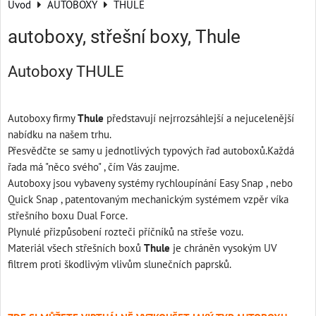
Úvod
AUTOBOXY
THULE
autoboxy, střešní boxy, Thule
Autoboxy THULE
Autoboxy firmy
Thule
představují nejrrozsáhlejší a nejucelenější
nabídku na našem trhu.
Přesvědčte se samy u jednotlivých typových řad autoboxů.Každá
řada má "něco svého" , čím Vás zaujme.
Autoboxy jsou vybaveny systémy rychloupínání Easy Snap , nebo
Quick Snap , patentovaným mechanickým systémem vzpěr víka
střešního boxu Dual Force.
Plynulé přizpůsobení rozteči příčníků na střeše vozu.
Materiál všech střešních boxů
Thule
je chráněn vysokým UV
filtrem proti škodlivým vlivům slunečních paprsků.
.