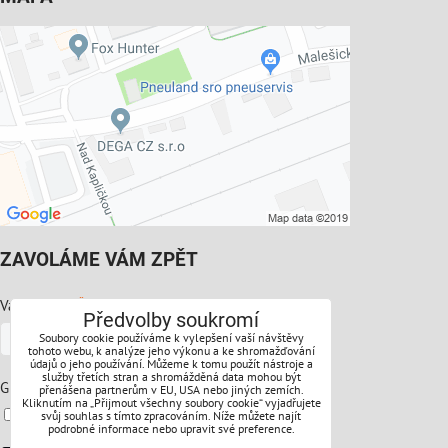
ZAVOLÁME VÁM ZPĚT
*
Váš telefon:
Předvolby soukromí
Soubory cookie používáme k vylepšení vaší návštěvy
tohoto webu, k analýze jeho výkonu a ke shromažďování
údajů o jeho používání. Můžeme k tomu použít nástroje a
služby třetích stran a shromážděná data mohou být
*
GDPR:
přenášena partnerům v EU, USA nebo jiných zemích.
Kliknutím na „Přijmout všechny soubory cookie“ vyjadřujete
Souhlasíte s ochranou osobních údajů
svůj souhlas s tímto zpracováním. Níže můžete najít
podrobné informace nebo upravit své preference.