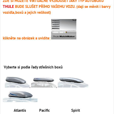
ZDE SI MŮŽETE VIRTUÁLNĚ VYZKOUŠET JAKÝ TYP AUTOBOXU
THULE
BUDE SLUŠET PŘÍMO VAŠEMU VOZU. (dají se měnit i barvy
vozidla,boxů a jejich velikost)
klikněte na obrázek a uvidíte
:
Vyberte si podle řady střešních boxů
,
,
Atlantis Pacific Spirit