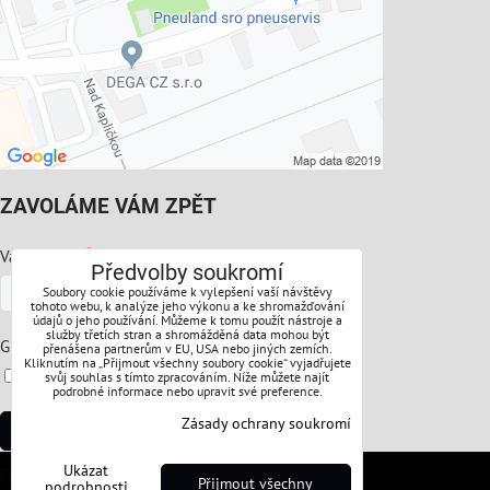
ZAVOLÁME VÁM ZPĚT
*
Váš telefon:
Předvolby soukromí
Soubory cookie používáme k vylepšení vaší návštěvy
tohoto webu, k analýze jeho výkonu a ke shromažďování
údajů o jeho používání. Můžeme k tomu použít nástroje a
služby třetích stran a shromážděná data mohou být
*
GDPR:
přenášena partnerům v EU, USA nebo jiných zemích.
Kliknutím na „Přijmout všechny soubory cookie“ vyjadřujete
Souhlasíte s ochranou osobních údajů
svůj souhlas s tímto zpracováním. Níže můžete najít
podrobné informace nebo upravit své preference.
Zásady ochrany soukromí
Odeslat
Ukázat
Předvolby soukromí
Zásady ochrany soukromí
Přijmout všechny
podrobnosti