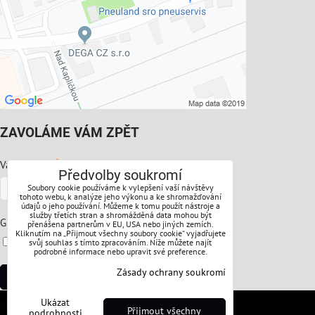
ZAVOLÁME VÁM ZPĚT
*
Váš telefon:
Předvolby soukromí
Soubory cookie používáme k vylepšení vaší návštěvy
tohoto webu, k analýze jeho výkonu a ke shromažďování
údajů o jeho používání. Můžeme k tomu použít nástroje a
služby třetích stran a shromážděná data mohou být
*
GDPR:
přenášena partnerům v EU, USA nebo jiných zemích.
Kliknutím na „Přijmout všechny soubory cookie“ vyjadřujete
Souhlasíte s ochranou osobních údajů
svůj souhlas s tímto zpracováním. Níže můžete najít
podrobné informace nebo upravit své preference.
Zásady ochrany soukromí
Odeslat
Ukázat
Předvolby soukromí
Zásady ochrany soukromí
Přijmout všechny
podrobnosti