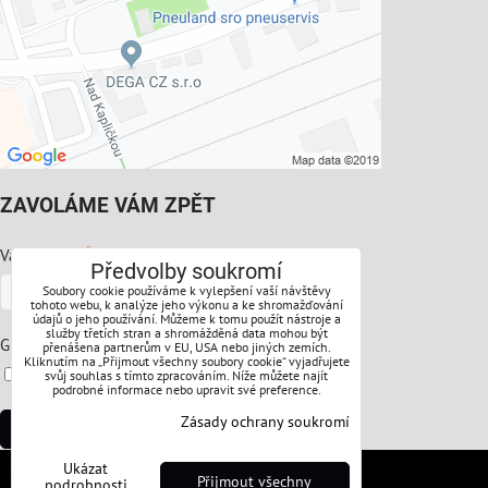
ZAVOLÁME VÁM ZPĚT
*
Váš telefon:
Předvolby soukromí
Soubory cookie používáme k vylepšení vaší návštěvy
tohoto webu, k analýze jeho výkonu a ke shromažďování
údajů o jeho používání. Můžeme k tomu použít nástroje a
služby třetích stran a shromážděná data mohou být
*
GDPR:
přenášena partnerům v EU, USA nebo jiných zemích.
Kliknutím na „Přijmout všechny soubory cookie“ vyjadřujete
Souhlasíte s ochranou osobních údajů
svůj souhlas s tímto zpracováním. Níže můžete najít
podrobné informace nebo upravit své preference.
Zásady ochrany soukromí
Odeslat
Ukázat
Předvolby soukromí
Zásady ochrany soukromí
Přijmout všechny
podrobnosti