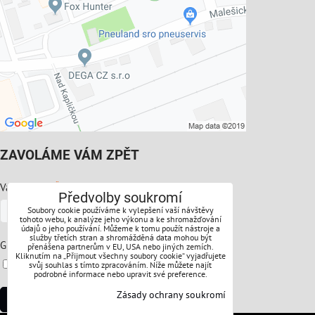
ZAVOLÁME VÁM ZPĚT
*
Váš telefon:
Předvolby soukromí
Soubory cookie používáme k vylepšení vaší návštěvy
tohoto webu, k analýze jeho výkonu a ke shromažďování
údajů o jeho používání. Můžeme k tomu použít nástroje a
služby třetích stran a shromážděná data mohou být
*
GDPR:
přenášena partnerům v EU, USA nebo jiných zemích.
Kliknutím na „Přijmout všechny soubory cookie“ vyjadřujete
Souhlasíte s ochranou osobních údajů
svůj souhlas s tímto zpracováním. Níže můžete najít
podrobné informace nebo upravit své preference.
Zásady ochrany soukromí
Odeslat