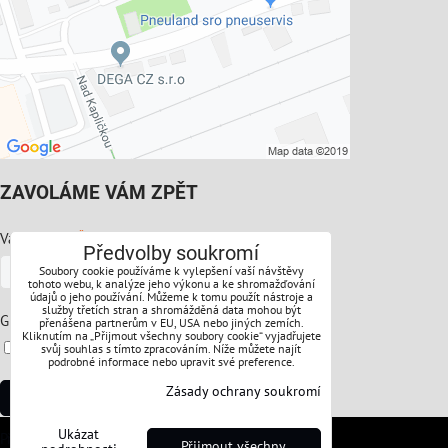
ZAVOLÁME VÁM ZPĚT
*
Váš telefon:
Předvolby soukromí
Soubory cookie používáme k vylepšení vaší návštěvy
tohoto webu, k analýze jeho výkonu a ke shromažďování
údajů o jeho používání. Můžeme k tomu použít nástroje a
služby třetích stran a shromážděná data mohou být
*
GDPR:
přenášena partnerům v EU, USA nebo jiných zemích.
Kliknutím na „Přijmout všechny soubory cookie“ vyjadřujete
Souhlasíte s ochranou osobních údajů
svůj souhlas s tímto zpracováním. Níže můžete najít
podrobné informace nebo upravit své preference.
Zásady ochrany soukromí
Odeslat
Ukázat
Předvolby soukromí
Zásady ochrany soukromí
Přijmout všechny