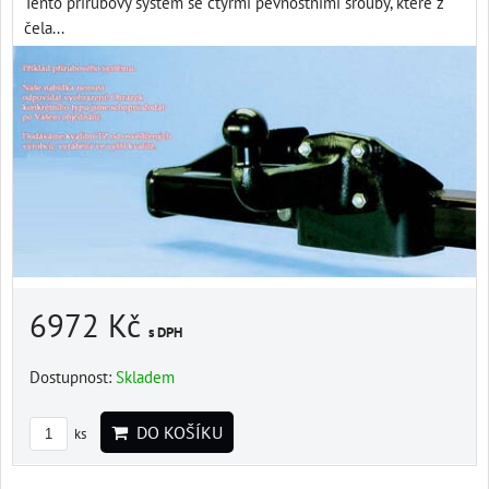
Tento přírubový systém se čtyřmi pevnostními šrouby, které z
čela...
6972 Kč
s DPH
Dostupnost:
Skladem
DO KOŠÍKU
ks