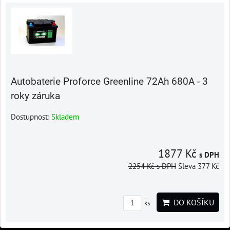
Autobaterie Proforce Greenline 72Ah 680A - 3
roky záruka
Dostupnost:
Skladem
1877 Kč
s DPH
2254 Kč
s DPH
Sleva 377 Kč
DO KOŠÍKU
ks