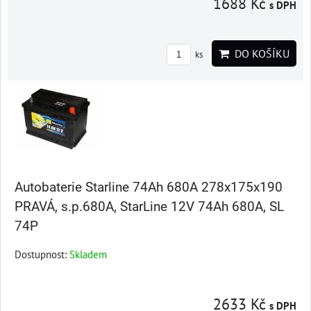
1688 Kč
s DPH
DO KOŠÍKU
ks
Autobaterie Starline 74Ah 680A 278x175x190
PRAVÁ, s.p.680A, StarLine 12V 74Ah 680A, SL
74P
Dostupnost:
Skladem
2633 Kč
s DPH