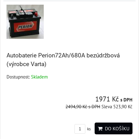
Autobaterie Perion72Ah/680A bezúdržbová
(výrobce Varta)
Dostupnost:
Skladem
1971 Kč
s DPH
2494,90 Kč
s DPH
Sleva 523,90 Kč
DO KOŠÍKU
ks