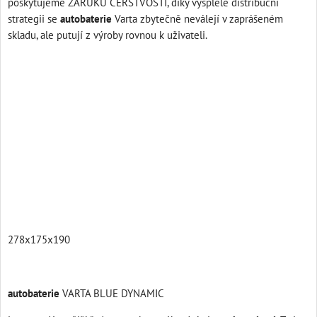
poskytujeme ZÁRUKU ČERSTVOSTI, díky vysplělé distribuční
strategii se
autobaterie
Varta zbytečně neválejí v zaprášeném
skladu, ale putují z výroby rovnou k uživateli.
utobaterie varta 12v 74ah, 74,75, ah, varta 74, varta 74 ah, 74Ah,
/74,varta,autobaterie
278x175x190
autobaterie
VARTA BLUE DYNAMIC