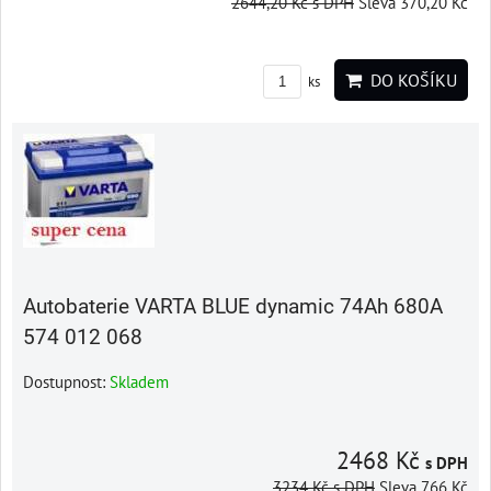
2644,20 Kč
s DPH
Sleva 370,20 Kč
DO KOŠÍKU
ks
Autobaterie VARTA BLUE dynamic 74Ah 680A
574 012 068
Dostupnost:
Skladem
2468 Kč
s DPH
3234 Kč
s DPH
Sleva 766 Kč