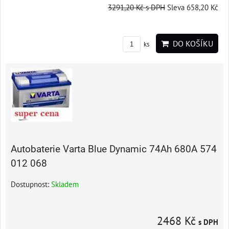
3291,20 Kč
s DPH
Sleva 658,20 Kč
DO KOŠÍKU
ks
Autobaterie Varta Blue Dynamic 74Ah 680A 574
012 068
Dostupnost:
Skladem
2468 Kč
s DPH