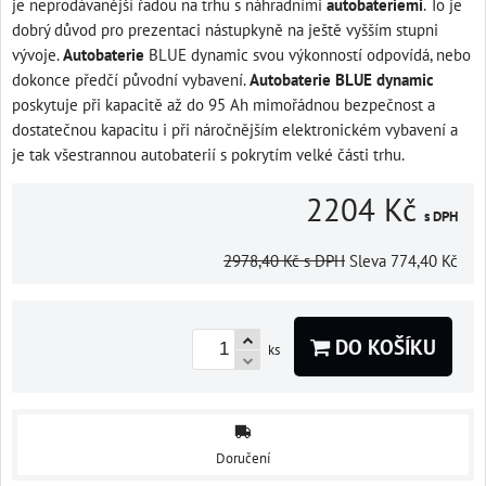
je neprodávanější řadou na trhu s náhradními
autobateriemi
. To je
dobrý důvod pro prezentaci nástupkyně na ještě vyšším stupni
vývoje.
Autobaterie
BLUE dynamic svou výkonností odpovídá, nebo
dokonce předčí původní vybavení.
Autobaterie BLUE dynamic
poskytuje při kapacitě až do 95 Ah mimořádnou bezpečnost a
dostatečnou kapacitu i při náročnějším elektronickém vybavení a
je tak všestrannou autobaterií s pokrytím velké části trhu.
2204 Kč
s DPH
2978,40 Kč
s DPH
Sleva
774,40 Kč
DO KOŠÍKU
ks
Doručení