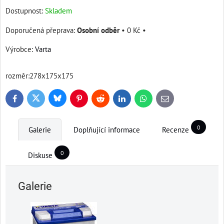
Dostupnost:
Skladem
Osobní odběr
•
0 Kč
•
Výrobce:
Varta
rozměr:278x175x175
Bluesky
Twitter
Facebook
Pinterest
Reddit
LinkedIn
WhatsApp
E-
mail
0
Galerie
Doplňující informace
Recenze
0
Diskuse
Galerie