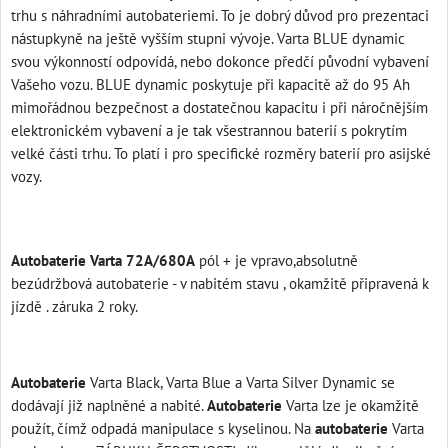
trhu s náhradními autobateriemi. To je dobrý důvod pro prezentaci
nástupkyně na ještě vyšším stupni vývoje. Varta BLUE dynamic
svou výkonností odpovídá, nebo dokonce předčí původní vybavení
Vašeho vozu. BLUE dynamic poskytuje při kapacitě až do 95 Ah
mimořádnou bezpečnost a dostatečnou kapacitu i při náročnějším
elektronickém vybavení a je tak všestrannou baterií s pokrytím
velké části trhu. To platí i pro specifické rozměry baterií pro asijské
vozy.
, 75, 60, 70ah, 74ah, Ah. Vhodná např. pro Škoda , Octavia ,
Fabia, Golf, Passat , TDI, náhradou za Varta, Banner, Akuma, Yuasa, 1.9
tdi
Autobaterie Varta 72A/680A
pól + je vpravo,absolutně
bezúdržbová autobaterie - v nabitém stavu , okamžitě připravená k
jízdě . záruka 2 roky.
a
Autobaterie
Varta Black, Varta Blue a Varta Silver Dynamic se
dodávají již naplněné a nabité.
Autobaterie
Varta lze je okamžitě
použít, čímž odpadá manipulace s kyselinou. Na
autobaterie
Varta