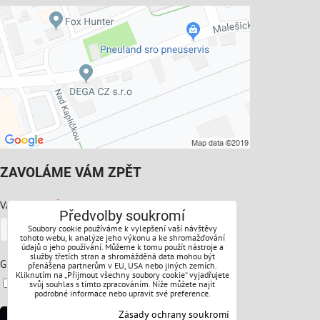
ZAVOLÁME VÁM ZPĚT
*
Váš telefon:
Předvolby soukromí
Soubory cookie používáme k vylepšení vaší návštěvy
tohoto webu, k analýze jeho výkonu a ke shromažďování
údajů o jeho používání. Můžeme k tomu použít nástroje a
služby třetích stran a shromážděná data mohou být
*
GDPR:
přenášena partnerům v EU, USA nebo jiných zemích.
Kliknutím na „Přijmout všechny soubory cookie“ vyjadřujete
Souhlasíte s ochranou osobních údajů
svůj souhlas s tímto zpracováním. Níže můžete najít
podrobné informace nebo upravit své preference.
Zásady ochrany soukromí
Odeslat