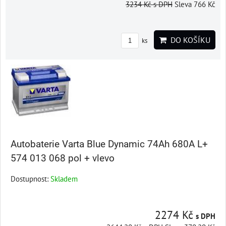
3234 Kč
s DPH
Sleva 766 Kč
DO KOŠÍKU
ks
Autobaterie Varta Blue Dynamic 74Ah 680A L+
574 013 068 pol + vlevo
Dostupnost:
Skladem
2274 Kč
s DPH